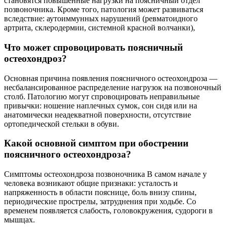
становятся повышенные нагрузки на поясничный отдел
позвоночника. Кроме того, патология может развиваться
вследствие: аутоиммунных нарушений (ревматоидного
артрита, склеродермии, системной красной волчанки),
Что может спровоцировать поясничный
остеохондроз?
Основная причина появления поясничного остеохондроза —
несбалансированное распределение нагрузок на позвоночный
столб. Патологию могут спровоцировать неправильные
привычки: ношение наплечных сумок, сон сидя или на
анатомически неадекватной поверхности, отсутствие
ортопедической стельки в обуви.
Какой основной симптом при обострении
поясничного остеохондроза?
Симптомы остеохондроза позвоночника В самом начале у
человека возникают общие признаки: усталость и
напряженность в области пояснице, боль внизу спины,
периодические прострелы, затруднения при ходьбе. Со
временем появляется слабость, головокружения, судороги в
мышцах.