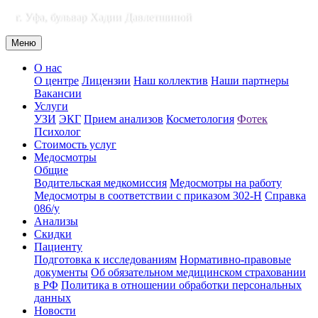
г. Уфа, бульвар Хадии Давлетшиной
Меню
О нас
О центре
Лицензии
Наш коллектив
Наши партнеры
Вакансии
Услуги
УЗИ
ЭКГ
Прием анализов
Косметология
Фотек
Психолог
Стоимость услуг
Медосмотры
Общие
Водительская медкомиссия
Медосмотры на работу
Медосмотры в соответствии с приказом 302-Н
Справка
086/у
Анализы
Скидки
Пациенту
Подготовка к исследованиям
Нормативно-правовые
документы
Об обязательном медицинском страховании
в РФ
Политика в отношении обработки персональных
данных
Новости