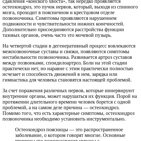
сдавления «конского хвоста», так нередко проявляется
остеохондроз, это пучок нервов, который, выходя из спинного
мозга, проходит в поясничном и крестцовом отделе
позвоночника. Симптомы проявляются нарушением
подвижности и чувствительности нижних конечностей.
Дополнительно присоединяются расстройства функции
тазовых органов, очень часто это мочевой пузырь.
На четвертой стадии в дегенеративный процесс вовлекаются
межпозвоночные суставы и связки, появляются симптомы
нестабильности позвоночника. Развивается артроз суставов
между позвонками, спондилоартроз. Боли на этой стадии
практически нет, но наравне с этим практически полностью
исчезает и способность движений в нем, зарядка или
гимнастика для человека становятся настоящей проблемой.
За счет поражения различных нервов, которые иннервируют
внутренние органы, может нарушаться их функция. Порой на
протяжении длительного времени человек борется с одной
проблемой, а на самом деле причина — остеохондроз.
Помимо того, что есть характерные симптомы, остеохондроз
позвоночника необходимо установить инструментально.
Остеохондроз поясницы — это распространенное
заболевание, о котором говорят многие. Основные
причины его возникновения связаны с