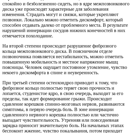
спокойно и безболезненно сидеть, но в ядре межпозвонкового
диска уже происходят характерные для заболевания
изменения. Страдать могут и связки, которые укрепляют
позвонки. Локально можно отметить дискомфорт, который
способен отдавать далеко от проблемного места. В результате
нарушений иннервации сосудов нижних конечностей в них
отмечается похолодание.
На второй степени происходит разрушение фиброзного
кольца межпозвонкового диска. В поясничном отделе
позвоночника появляется нестабильность, можно отметить
повышенную мобильность и местное напряжение мышц
поясницы. Человек ощущает постоянное утомление, чувство
некоего дискомфорта в спине и неуверенность.
При третьей степени остеохондроз приводит к тому, что
фиброзное кольцо полностью теряет свою прочность и
лопается, студенистое ядро, в свою очередь, выходит за его
пределы, так идет формирование грыжи. Происходит
сдавление корешков спинно-мозговых нервов, развиваются
симптомы, в первую очередь боль. В зоне иннервации
сдавленного нервного корешка полностью или частично
выпадает чувствительность. Утренняя или повседневная
зарядка приносит значительную боль. На начальных этапах
беспокоит жжение, чувство покалывания, потом приходит