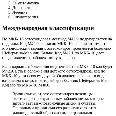
Симптоматика
Диагностика
Лечение
Физиотерапия
Международная классификация
По МКБ- 10 остеохондроз имеет код М42 и подразделяется на
подвиды. Код М42.0, согласно МКБ- 10, говорит о том, что
это юношеский вариант, остеохондроз проявляется болезнью
Шейермана-Мао или Кальве. Код М42.1 по МКБ- 10 дает
представление о заболевании у взрослых.
Если вариант заболевания не уточнен, то в МКБ -10 код будет
М42.9. Есть и осложнения детского остеохондроза, код по
МКБ -10 у них совсем другой. Осложнение бывает в виде
юношеского кифоза, который дает болезнь Шейермана-Мао.
Код его по МКБ- 10 М40.0.
Врачи отмечают, что остеохондроз поясницы
является распространенным заболеванием, которое
затрагивает межпозвоночные диски и суставы.
Основными причинами его развития являются
малоподвижный образ жизни, неправильная