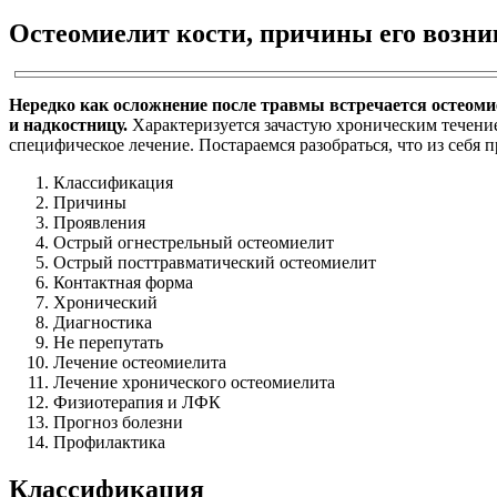
Остеомиелит кости, причины его возни
Нередко как осложнение после травмы встречается остеомие
и надкостницу.
Характеризуется зачастую хроническим течение
специфическое лечение. Постараемся разобраться, что из себя 
Классификация
Причины
Проявления
Острый огнестрельный остеомиелит
Острый посттравматический остеомиелит
Контактная форма
Хронический
Диагностика
Не перепутать
Лечение остеомиелита
Лечение хронического остеомиелита
Физиотерапия и ЛФК
Прогноз болезни
Профилактика
Классификация