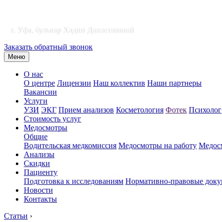
г. Уфа, бульвар Хадии Давлетшиной
Заказать обратный звонок
Меню
О нас
О центре
Лицензии
Наш коллектив
Наши партнеры
Вакансии
Услуги
УЗИ
ЭКГ
Прием анализов
Косметология
Фотек
Психолог
Стоимость услуг
Медосмотры
Общие
Водительская медкомиссия
Медосмотры на работу
Медосм
Анализы
Скидки
Пациенту
Подготовка к исследованиям
Нормативно-правовые док
Новости
Контакты
Статьи
›