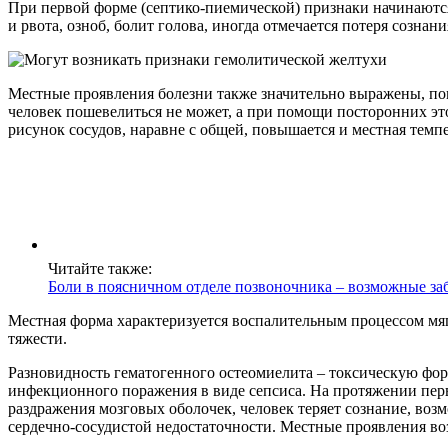
При первой форме (септико-пиемической) признаки начинаются 
и рвота, озноб, болит голова, иногда отмечается потеря сознан
Местные проявления болезни также значительно выражены, пом
человек пошевелиться не может, а при помощи посторонних это
рисунок сосудов, наравне с общей, повышается и местная темпе
Читайте также:
Боли в поясничном отделе позвоночника – возможные за
Местная форма характеризуется воспалительным процессом мягк
тяжести.
Разновидность гематогенного остеомиелита – токсическую форм
инфекционного поражения в виде сепсиса. На протяжении пер
раздражения мозговых оболочек, человек теряет сознание, воз
сердечно-сосудистой недостаточности. Местные проявления воз