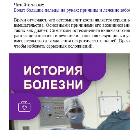
Читайте также:
Болят большие пальцы на руках: причины и лечение заб
Врачи отмечают, что остеомиелит кости является серьез
вмешательства. Основными причинами его возникновения
таких как диабет. Симптомы остеомиелита включают силь
ранняя диагностика и лечение играют ключевую роль в у
вмешательство для удаления некротических тканей. Вра
чтобы избежать серьезных осложнений.