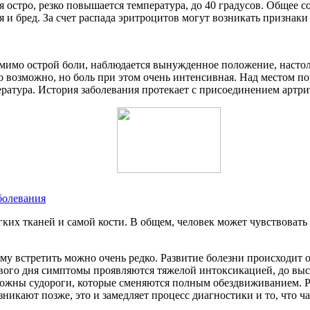
остро, резко повышается температура, до 40 градусов. Общее с
ия и бред. За счет распада эритроцитов могут возникать признак
имо острой боли, наблюдается вынужденное положение, настоль
 возможно, но боль при этом очень интенсивная. Над местом по
ратура. История заболевания протекает с присоединением артрит
болевания
их тканей и самой кости. В общем, человек может чувствовать 
у встретить можно очень редко. Развитие болезни происходит о
вого дня симптомы проявляются тяжелой интоксикацией, до вы
можны судороги, которые сменяются полным обездвиживанием. Ре
никают позже, это и замедляет процесс диагностики и то, что ч