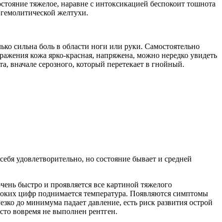
остояние тяжелое, наравне с интоксикацией беспокоит тошнота
и гемолитической желтухи.
ко сильна боль в области ноги или руки. Самостоятельно
ражения кожа ярко-красная, напряжена, можно нередко увидеть
а, вначале серозного, который перетекает в гнойный.
себя удовлетворительно, но состояние бывает и средней
чень быстро и проявляется все картиной тяжелого
соких цифр поднимается температура. Появляются симптомы
зко до минимума падает давление, есть риск развития острой
асто вовремя не выполнен рентген.