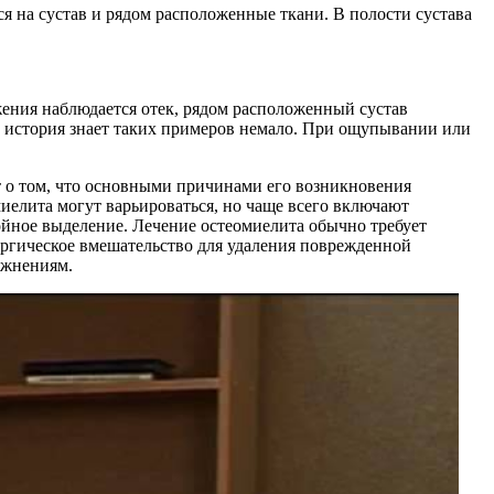
ься на сустав и рядом расположенные ткани. В полости сустава
жения наблюдается отек, рядом расположенный сустав
 и история знает таких примеров немало. При ощупывании или
т о том, что основными причинами его возникновения
иелита могут варьироваться, но чаще всего включают
ойное выделение. Лечение остеомиелита обычно требует
ургическое вмешательство для удаления поврежденной
ожнениям.