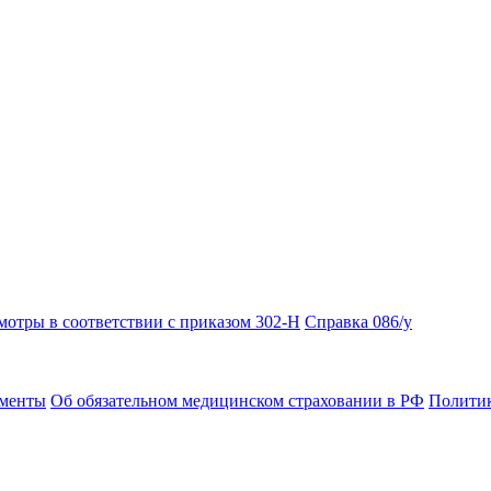
отры в соответствии с приказом 302-Н
Справка 086/у
ументы
Об обязательном медицинском страховании в РФ
Политик