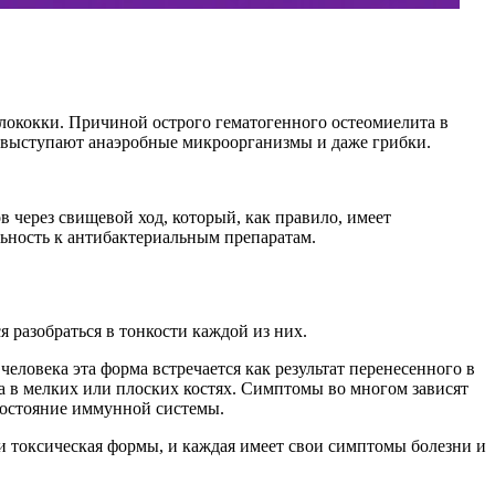
лококки. Причиной острого гематогенного остеомиелита в
м выступают анаэробные микроорганизмы и даже грибки.
через свищевой ход, который, как правило, имеет
льность к антибактериальным препаратам.
 разобраться в тонкости каждой из них.
еловека эта форма встречается как результат перенесенного в
на в мелких или плоских костях. Симптомы во многом зависят
 состояние иммунной системы.
и токсическая формы, и каждая имеет свои симптомы болезни и