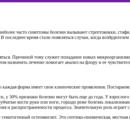
аиболее часто симптомы болезни вызывают стрептококки, стафи
В последнее время стали появляться случаи, когда возбудителе
ться. Причиной тому служит попадание новых микроорганизмов 
ом назначить лечение помогает анализ на флору и ее чувствите
 каждая форма имеет свои клинические проявления. Постараемся
 у 30% признаки болезни могут быть еще до года. У взрослого ч
рубчатые кости руки или ноги, гораздо реже болезнь локализова
ения и распространенности процесса. Значительную роль играет
й гематогенный остеомиелит. Это септико-пиемическая, местная 