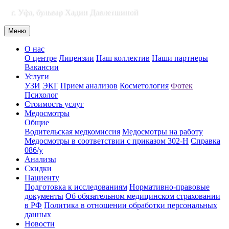
г. Уфа, бульвар Хадии Давлетшиной
Меню
О нас
О центре
Лицензии
Наш коллектив
Наши партнеры
Вакансии
Услуги
УЗИ
ЭКГ
Прием анализов
Косметология
Фотек
Психолог
Стоимость услуг
Медосмотры
Общие
Водительская медкомиссия
Медосмотры на работу
Медосмотры в соответствии с приказом 302-Н
Справка
086/у
Анализы
Скидки
Пациенту
Подготовка к исследованиям
Нормативно-правовые
документы
Об обязательном медицинском страховании
в РФ
Политика в отношении обработки персональных
данных
Новости