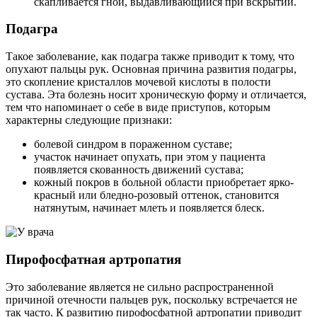
скапливается гной, выдавливающийся при вскрытии.
Подагра
Такое заболевание, как подагра также приводит к тому, что
опухают пальцы рук. Основная причина развития подагры,
это скопление кристаллов мочевой кислоты в полости
сустава. Эта болезнь носит хроническую форму и отличается,
тем что напоминает о себе в виде приступов, которым
характерны следующие признаки:
болевой синдром в пораженном суставе;
участок начинает опухать, при этом у пациента
появляется скованность движений сустава;
кожный покров в больной области приобретает ярко-
красный или бледно-розовый оттенок, становится
натянутым, начинает млеть и появляется блеск.
Пирофосфатная артропатия
Это заболевание является не сильно распространенной
причиной отечности пальцев рук, поскольку встречается не
так часто. К развитию пирофосфатной артропатии приводит