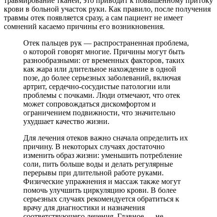
травмирование тканей, это приводит к повышенному притоку
крови в больной участок руки. Как правило, после получения
травмы отек появляется сразу, а сам пациент не имеет
сомнений касаемо причины его возникновения.
Отек пальцев рук — распространенная проблема,
о которой говорят многие. Причины могут быть
разнообразными: от временных факторов, таких
как жара или длительное нахождение в одной
позе, до более серьезных заболеваний, включая
артрит, сердечно-сосудистые патологии или
проблемы с почками. Люди отмечают, что отек
может сопровождаться дискомфортом и
ограничением подвижности, что значительно
ухудшает качество жизни.
Для лечения отеков важно сначала определить их
причину. В некоторых случаях достаточно
изменить образ жизни: уменьшить потребление
соли, пить больше воды и делать регулярные
перерывы при длительной работе руками.
Физические упражнения и массаж также могут
помочь улучшить циркуляцию крови. В более
серьезных случаях рекомендуется обратиться к
врачу для диагностики и назначения
соответствующего лечения. Главное — не