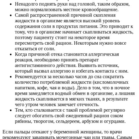
Ненадолго поднять руки над головой, таким образом,
можно нормализовать местное кровообращение.
Самой распространенной причиной скопления
жидкости в организме является высокий уровень
содержания соли в продуктах питания. Это приводит к
тому, что в организме начинает скапливаться жидкость,
поэтому пациенту стоит на некоторое время
пересмотреть свой рацион. Некоторым нужно вовсе
отказаться от соли.
Когда причиной отека становится аллергическая
реакция, необходимо принять препарат
антигистаминного действия. Выявить источник,
который вызвал аллергию и избегать контакта с ним.
Рекомендуется за несколько часов до сна сократить
количество потребляемой жидкости (кисломолочных
напитков, кофе, чая и воды). Дело в том, что в ночное
время замедляется водный обмен в организме, а лишняя
жидкость скапливается в мягких тканях, в результате
чего утром человек замечает отечность.
Тем, кто сталкивается с такой проблемой регулярно
следует обогатить свой ежедневный рацион соком
рябины, творогом, сельдереем, арбузом и огурцами.
Если пальцы отекают у беременной женщины, то врачи
рекомендуют заваривать мочегонные чаи или травы. Самым