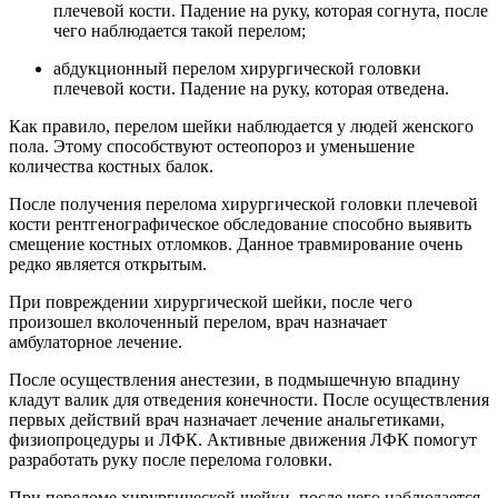
плечевой кости. Падение на руку, которая согнута, после
чего наблюдается такой перелом;
абдукционный перелом хирургической головки
плечевой кости. Падение на руку, которая отведена.
Как правило, перелом шейки наблюдается у людей женского
пола. Этому способствуют остеопороз и уменьшение
количества костных балок.
После получения перелома хирургической головки плечевой
кости рентгенографическое обследование способно выявить
смещение костных отломков. Данное травмирование очень
редко является открытым.
При повреждении хирургической шейки, после чего
произошел вколоченный перелом, врач назначает
амбулаторное лечение.
После осуществления анестезии, в подмышечную впадину
кладут валик для отведения конечности. После осуществления
первых действий врач назначает лечение анальгетиками,
физиопроцедуры и ЛФК. Активные движения ЛФК помогут
разработать руку после перелома головки.
При переломе хирургической шейки, после чего наблюдается