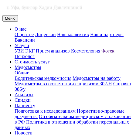
г. Уфа, бульвар Хадии Давлетшиной
Меню
О нас
О центре
Лицензии
Наш коллектив
Наши партнеры
Вакансии
Услуги
УЗИ
ЭКГ
Прием анализов
Косметология
Фотек
Психолог
Стоимость услуг
Медосмотры
Общие
Водительская медкомиссия
Медосмотры на работу
Медосмотры в соответствии с приказом 302-Н
Справка
086/у
Анализы
Скидки
Пациенту
Подготовка к исследованиям
Нормативно-правовые
документы
Об обязательном медицинском страховании
в РФ
Политика в отношении обработки персональных
данных
Новости