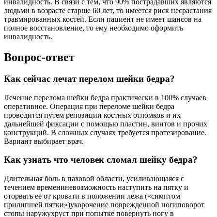
инвалидность. В связи с тем, что 90% пострадавших являются
людьми в возрасте старше 60 лет, то имеется риск несрастания
травмированных костей. Если пациент не имеет шансов на
полное восстановление, то ему необходимо оформить
инвалидность.
Вопрос-ответ
Как сейчас лечат перелом шейки бедра?
Лечение перелома шейки бедра практически в 100% случаев
оперативное. Операция при переломе шейки бедра
проводится путем репозиции костных отломков и их
дальнейшей фиксации с помощью пластин, винтов и прочих
конструкций. В сложных случаях требуется протезирование.
Вариант выбирает врач.
Как узнать что человек сломал шейку бедра?
Длительная боль в паховой области, усиливающаяся с
течением времениневозможность наступить на пятку и
оторвать ее от кровати в положении лежа («симптом
прилипшей пятки»)укорочение поврежденной ногиповорот
стопы наружухруст при попытке повернуть ногу в