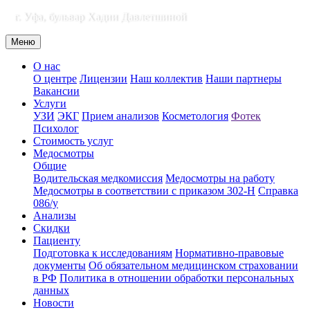
г. Уфа, бульвар Хадии Давлетшиной
Меню
О нас
О центре
Лицензии
Наш коллектив
Наши партнеры
Вакансии
Услуги
УЗИ
ЭКГ
Прием анализов
Косметология
Фотек
Психолог
Стоимость услуг
Медосмотры
Общие
Водительская медкомиссия
Медосмотры на работу
Медосмотры в соответствии с приказом 302-Н
Справка
086/у
Анализы
Скидки
Пациенту
Подготовка к исследованиям
Нормативно-правовые
документы
Об обязательном медицинском страховании
в РФ
Политика в отношении обработки персональных
данных
Новости