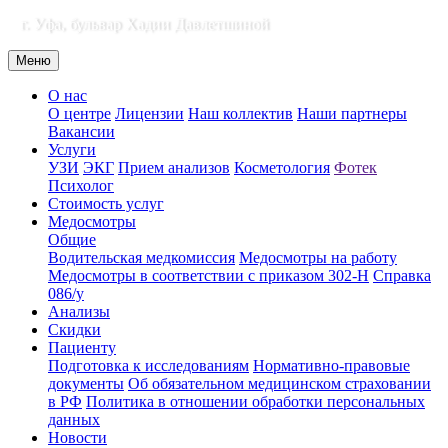
г. Уфа, бульвар Хадии Давлетшиной
Меню
О нас
О центре
Лицензии
Наш коллектив
Наши партнеры
Вакансии
Услуги
УЗИ
ЭКГ
Прием анализов
Косметология
Фотек
Психолог
Стоимость услуг
Медосмотры
Общие
Водительская медкомиссия
Медосмотры на работу
Медосмотры в соответствии с приказом 302-Н
Справка
086/у
Анализы
Скидки
Пациенту
Подготовка к исследованиям
Нормативно-правовые
документы
Об обязательном медицинском страховании
в РФ
Политика в отношении обработки персональных
данных
Новости