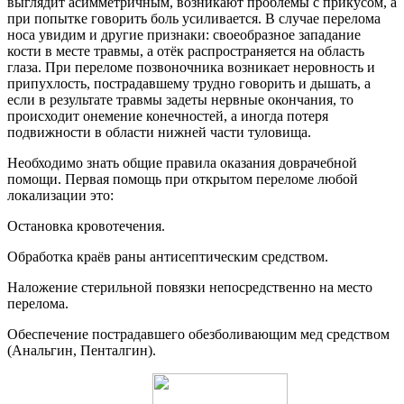
выглядит асимметричным, возникают проблемы с прикусом, а
при попытке говорить боль усиливается. В случае перелома
носа увидим и другие признаки: своеобразное западание
кости в месте травмы, а отёк распространяется на область
глаза. При переломе позвоночника возникает неровность и
припухлость, пострадавшему трудно говорить и дышать, а
если в результате травмы задеты нервные окончания, то
происходит онемение конечностей, а иногда потеря
подвижности в области нижней части туловища.
Необходимо знать общие правила оказания доврачебной
помощи. Первая помощь при открытом переломе любой
локализации это:
Остановка кровотечения.
Обработка краёв раны антисептическим средством.
Наложение стерильной повязки непосредственно на место
перелома.
Обеспечение пострадавшего обезболивающим мед средством
(Анальгин, Пенталгин).