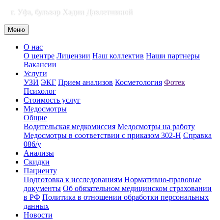
г. Уфа, бульвар Хадии Давлетшиной
Меню
О нас
О центре
Лицензии
Наш коллектив
Наши партнеры
Вакансии
Услуги
УЗИ
ЭКГ
Прием анализов
Косметология
Фотек
Психолог
Стоимость услуг
Медосмотры
Общие
Водительская медкомиссия
Медосмотры на работу
Медосмотры в соответствии с приказом 302-Н
Справка
086/у
Анализы
Скидки
Пациенту
Подготовка к исследованиям
Нормативно-правовые
документы
Об обязательном медицинском страховании
в РФ
Политика в отношении обработки персональных
данных
Новости