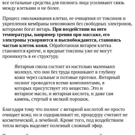
все остальные средства для пилинга лица усиливают связь
между клетками и не более.
Процесс омолаживания клетки, ее очищения от токсинов и
укрепления мембраны невозможен без свободных электронов,
которыми богат янтарь.
При воздействии на него
температуры, например трения при массаже, его
электроны ускоряются и высвобождаются, становясь
частью клеток кожи.
Обработанная янтарем клетка
становится крепче, и вредные токсины уже не могут
проникнуть в ее структуру.
Янтарная смола состоит из настолько маленьких
молекул, что они без труда проникают в глубину
кожи через сальные и потовые протоки. Янтарный
пилинг проводится всеми компонентами, в
которых присутствует это вещество. Это и
янтарное масло, и янтарная кислота, и даже сам
камень, стертый в мелкий порошок.
Благодаря тому что пилинг с янтарной кислотой не просто
очищает кожу, но и оздоравливает ее, процедуру считают не
косметической, а лечебной. Кроме того, под воздействием
тепла янтарь выделяет полезный сложный эфир.