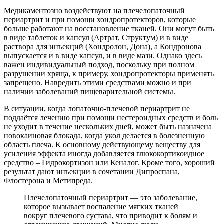
Медикаментозно воздействуют на плечелопаточный
периартрит и при помощи хондропротекторов, которые
больше работают на восстановление тканей. Они могут быть
в виде таблеток и капсул (Артрат, Структум) и в виде
раствора для инъекций (Хондролон, Дона), а Кондронова
выпускается и в виде капсул, и в виде мази. Однако здесь
важен индивидуальный подход, поскольку при полном
разрушении хряща, к примеру, хондропротекторы применять
запрещено. Навредить этими средствами можно и при
наличии заболеваний пищеварительной системы.
В ситуации, когда лопаточно-плечевой периартрит не
поддаётся лечению при помощи нестероидных средств и боль
не уходит в течение нескольких дней, может быть назначена
новокаиновая блокада, когда укол делается в болезненную
область плеча. К основному действующему веществу для
усиления эффекта иногда добавляется глюкокортикоидное
средство – Гидрокортизон или Кеналог. Кроме того, хороший
результат дают инъекции в сочетании Дипроспана,
Флостерона и Метипреда.
Плечелопаточный периартрит — это заболевание,
которое вызывает воспаление мягких тканей
вокруг плечевого сустава, что приводит к болям и