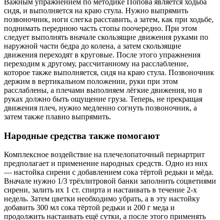
Важным упражнением по методике Попова является ходьба
сидя, и выполняется на краю стула. Нужно выпрямить
позвоночник, ноги слегка расставить, а затем, как при ходьбе,
поднимать переднюю часть стопы поочередно. При этом
следует выполнять вначале скользящие движения руками по
наружной части бедра до колена, а затем скользящие
движения переходят в круговые. После этого упражнения
переходим к другому, рассчитанному на расслабление,
которое также выполняется, сидя на краю стула. Позвоночник
держим в вертикальном положении, руки при этом
расслаблены, а плечами выполняем лёгкие движения, но в
руках должно быть ощущение груза. Теперь, не прекращая
движения плеч, нужно медленно согнуть позвоночник, а
затем также плавно выпрямить.
Народные средства также помогают
Комплексное воздействие на плечелопаточный периартрит
предполагает и применение народных средств. Одно из них
— настойка сирени с добавлением сока тёртой редьки и мёда.
Вначале нужно 1/3 трёхлитровой банки заполнить соцветиями
сирени, залить их 1 ст. спирта и настаивать в течение 2-х
недель. Затем цветки необходимо убрать, а в эту настойку
добавить 300 мл сока тёртой редьки и 200 г меда и
продолжить настаивать ещё сутки, а после этого применять