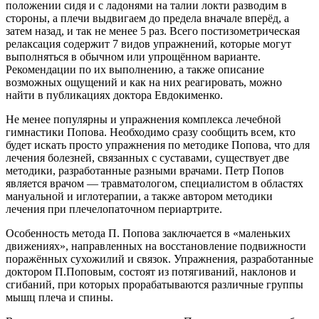
положении сидя и с ладонями на талии локти разводим в
стороны, а плечи выдвигаем до предела вначале вперёд, а
затем назад, и так не менее 5 раз. Всего постизометрическая
релаксация содержит 7 видов упражнений, которые могут
выполняться в обычном или упрощённом варианте.
Рекомендации по их выполнению, а также описание
возможных ощущений и как на них реагировать, можно
найти в публикациях доктора Евдокименко.
Не менее популярны и упражнения комплекса лечебной
гимнастики Попова. Необходимо сразу сообщить всем, кто
будет искать просто упражнения по методике Попова, что для
лечения болезней, связанных с суставами, существует две
методики, разработанные разными врачами. Петр Попов
является врачом — травматологом, специалистом в областях
мануальной и иглотерапии, а также автором методики
лечения при плечелопаточном периартрите.
Особенность метода П. Попова заключается в «маленьких
движениях», направленных на восстановление подвижности
поражённых сухожилий и связок. Упражнения, разработанные
доктором П.Поповым, состоят из потягиваний, наклонов и
сгибаний, при которых прорабатываются различные группы
мышц плеча и спины.