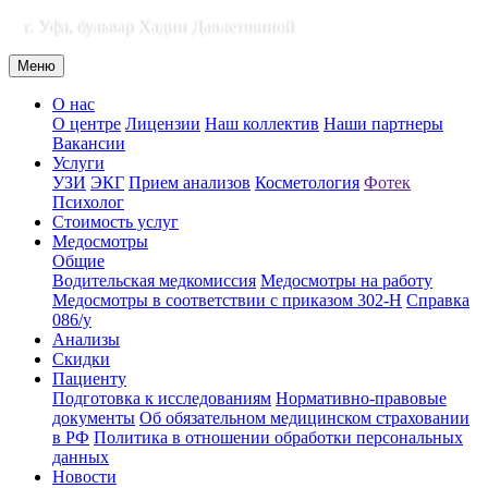
г. Уфа, бульвар Хадии Давлетшиной
Меню
О нас
О центре
Лицензии
Наш коллектив
Наши партнеры
Вакансии
Услуги
УЗИ
ЭКГ
Прием анализов
Косметология
Фотек
Психолог
Стоимость услуг
Медосмотры
Общие
Водительская медкомиссия
Медосмотры на работу
Медосмотры в соответствии с приказом 302-Н
Справка
086/у
Анализы
Скидки
Пациенту
Подготовка к исследованиям
Нормативно-правовые
документы
Об обязательном медицинском страховании
в РФ
Политика в отношении обработки персональных
данных
Новости