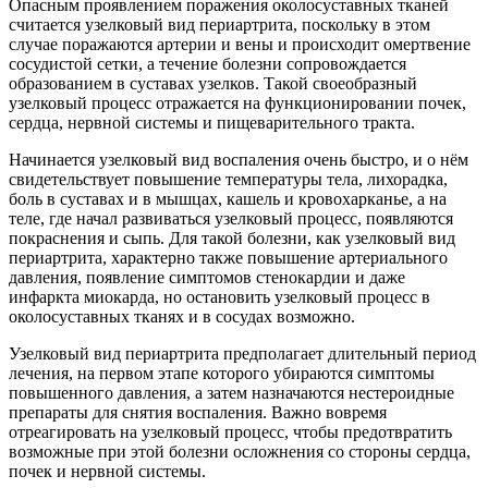
Опасным проявлением поражения околосуставных тканей
считается узелковый вид периартрита, поскольку в этом
случае поражаются артерии и вены и происходит омертвение
сосудистой сетки, а течение болезни сопровождается
образованием в суставах узелков. Такой своеобразный
узелковый процесс отражается на функционировании почек,
сердца, нервной системы и пищеварительного тракта.
Начинается узелковый вид воспаления очень быстро, и о нём
свидетельствует повышение температуры тела, лихорадка,
боль в суставах и в мышцах, кашель и кровохарканье, а на
теле, где начал развиваться узелковый процесс, появляются
покраснения и сыпь. Для такой болезни, как узелковый вид
периартрита, характерно также повышение артериального
давления, появление симптомов стенокардии и даже
инфаркта миокарда, но остановить узелковый процесс в
околосуставных тканях и в сосудах возможно.
Узелковый вид периартрита предполагает длительный период
лечения, на первом этапе которого убираются симптомы
повышенного давления, а затем назначаются нестероидные
препараты для снятия воспаления. Важно вовремя
отреагировать на узелковый процесс, чтобы предотвратить
возможные при этой болезни осложнения со стороны сердца,
почек и нервной системы.