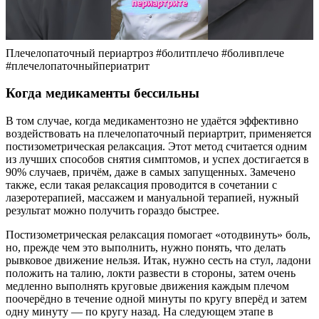
Плечелопаточный периартроз #болитплечо #боливплече
#плечелопаточныйпериатрит
Когда медикаменты бессильны
В том случае, когда медикаментозно не удаётся эффективно
воздействовать на плечелопаточный периартрит, применяется
постизометрическая релаксация. Этот метод считается одним
из лучших способов снятия симптомов, и успех достигается в
90% случаев, причём, даже в самых запущенных. Замечено
также, если такая релаксация проводится в сочетании с
лазеротерапией, массажем и мануальной терапией, нужный
результат можно получить гораздо быстрее.
Постизометрическая релаксация помогает «отодвинуть» боль,
но, прежде чем это выполнить, нужно понять, что делать
рывковое движение нельзя. Итак, нужно сесть на стул, ладони
положить на талию, локти развести в стороны, затем очень
медленно выполнять круговые движения каждым плечом
поочерёдно в течение одной минуты по кругу вперёд и затем
одну минуту — по кругу назад. На следующем этапе в