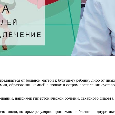
ередаваться от больной матери к будущему ребенку либо от ины
емии, образовании камней в почках и остром воспалении суставо
ваний, например гипертонической болезни, сахарного диабета,
меют люди, которые регулярно принимают таблетки — диуретик