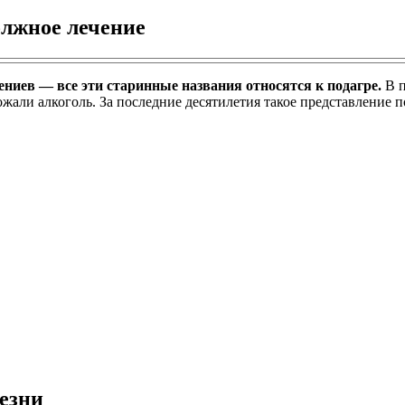
олжное лечение
гениев — все эти старинные названия относятся к подагре.
В п
жали алкоголь. За последние десятилетия такое представление п
езни