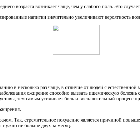
еднего возраста возникает чаще, чем у слабого пола. Это случа
газированные напитки значительно увеличивают вероятность воз
ию в несколько раз чаще, в отличие от людей с естественной ма
аболевания ожирение способно вызвать ишемическую болезнь с
суставы, тем самым усиливает боль и воспалительный процесс пр
ожирения.
рачом. Так, стремительное похудение является причиной повыше
ы нужно не больше двух за месяц.