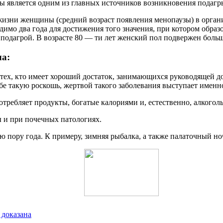
 является одним из главных источников возникновения подагр
жизни женщины (средний возраст появления менопаузы) в органи
димо два года для достижения того значения, при котором обр
одагрой. В возрасте 80 — ти лет женский пол подвержен больш
а:
у тех, кто имеет хороший достаток, занимающихся руководящей 
бе такую роскошь, жертвой такого заболевания выступает именн
потребляет продукты, богатые калориями и, естественно, алкого
 и при почечных патологиях.
 пору года. К примеру, зимняя рыбалка, а также палаточный но
 доказана