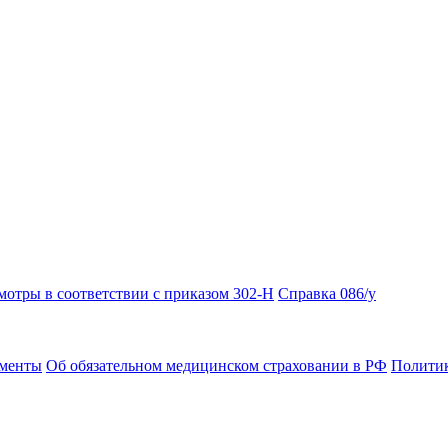
отры в соответствии с приказом 302-Н
Справка 086/у
ументы
Об обязательном медицинском страховании в РФ
Политик