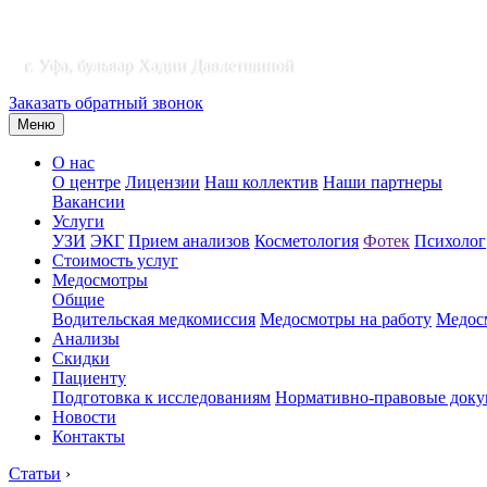
г. Уфа, бульвар Хадии Давлетшиной
Заказать обратный звонок
Меню
О нас
О центре
Лицензии
Наш коллектив
Наши партнеры
Вакансии
Услуги
УЗИ
ЭКГ
Прием анализов
Косметология
Фотек
Психолог
Стоимость услуг
Медосмотры
Общие
Водительская медкомиссия
Медосмотры на работу
Медосм
Анализы
Скидки
Пациенту
Подготовка к исследованиям
Нормативно-правовые док
Новости
Контакты
Статьи
›