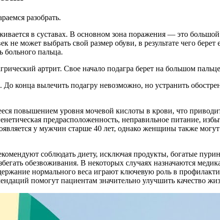
араемся разобрать.
живается в суставах. В основном зона поражения — это большой
ек не может выбрать свой размер обуви, в результате чего берет
ть больного пальца.
грический артрит. Свое начало подагра берет на большом пальце
й. До конца вылечить подагру невозможно, но устранить обостре
еся повышением уровня мочевой кислоты в крови, что приводит 
енетическая предрасположенность, неправильное питание, избыт
оявляется у мужчин старше 40 лет, однако женщины также могут
екомендуют соблюдать диету, исключая продукты, богатые пурин
збегать обезвоживания. В некоторых случаях назначаются меди
держание нормального веса играют ключевую роль в профилакти
ендаций помогут пациентам значительно улучшить качество жиз