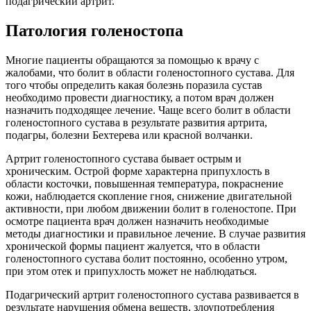
подагрический артрит.
Патология голеностопа
Многие пациенты обращаются за помощью к врачу с
жалобами, что болит в области голеностопного сустава. Для
того чтобы определить какая болезнь поразила сустав
необходимо провести диагностику, а потом врач должен
назначить подходящее лечение. Чаще всего болит в области
голеностопного сустава в результате развития артрита,
подагры, болезни Бехтерева или красной волчанки.
Артрит голеностопного сустава бывает острым и
хроническим. Острой форме характерна припухлость в
области косточки, повышенная температура, покраснение
кожи, наблюдается скопление гноя, снижение двигательной
активности, при любом движении болит в голеностопе. При
осмотре пациента врач должен назначить необходимые
методы диагностики и правильное лечение. В случае развития
хронической формы пациент жалуется, что в области
голеностопного сустава болит постоянно, особенно утром,
при этом отек и припухлость может не наблюдаться.
Подагрический артрит голеностопного сустава развивается в
результате нарушения обмена веществ, злоупотребления