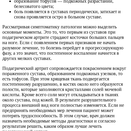
образование тофусов — подкожных разрастаний,
белесоватого цвета;
боль появляется в суставах периодически, затихает и
снова проявляется остро в больном суставе.
Рассматривая симптоматику патологии можно выделить
основные моменты. Это то, что первым из суставов при
подагрическом артрите страдают косточки больших пальцев
на ноге. Если с появлением первых признаков не начать
разумное лечение, то болезнь перейдет в прогрессирующую
фазу, а это значит, что постепенное воспаление начнется в
других мелких суставах.
Подагрический артрит сопровождается покраснением вокруг
пораженного сустава, образованием подкожных узелков, то
есть тофусов. При этом хрящевая ткань подвергается
постепенному разрушению, в костях около него образуются
полости, которые заполняются кристаллами солей мочевой
кислоты. Кроме всего соли могут откладываться в тканях
около сустава, под кожей. В результате разрушительного
процесса внешний вид ноги полностью изменяется. Если не
предпринять необходимых мер лечения пациент может
потерять трудоспособность. В этом случае, врач должен
назначить необходимые методы диагностики и согласно
результатам решить, каким образом лучше лечить