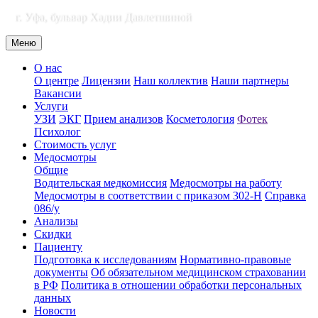
г. Уфа, бульвар Хадии Давлетшиной
Меню
О нас
О центре
Лицензии
Наш коллектив
Наши партнеры
Вакансии
Услуги
УЗИ
ЭКГ
Прием анализов
Косметология
Фотек
Психолог
Стоимость услуг
Медосмотры
Общие
Водительская медкомиссия
Медосмотры на работу
Медосмотры в соответствии с приказом 302-Н
Справка
086/у
Анализы
Скидки
Пациенту
Подготовка к исследованиям
Нормативно-правовые
документы
Об обязательном медицинском страховании
в РФ
Политика в отношении обработки персональных
данных
Новости