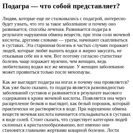
Подагра — что собой представляет?
Людям, которые еще не сталкивались с подагрой, интересно
будет узнать, что это за такое заболевание и почему оно
развивается, способы лечения. Развивается подагра в
результате нарушения обмена веществ, при этом соли мочевой
кислоты, другими словами — ураты, начинают скапливаться
в суставах. Эта старинная болезнь в частых случаях поражает
людей, которые любят выпить водки и жирно закусить, не
отказывая себе ни в чем. Вот поэтому согласно статистике
болезнь чаще поражает мужчин, чем женщин, ведь
любительниц водки все же меньше. У женщин заболевание
может проявиться только после менопаузы.
Как же выглядит подагра на ногах и почему она проявляется?
Как уже было сказано, то подагра является разновидностью
заболеваний суставов и развивается в результате высокого
содержания в крови мочевой кислоты. Появляется она через
расщепление белков и выглядит, как белый порошок, который
практически не растворяется в воде. При нарушении обмена
веществ мочевая кислота начинается откладываться в суставах
в виде солей. Стоит сказать, что существует категория людей
склонных к кристаллообразованию, вот именно они
становятся главными жертвами коварной болезни. Лести