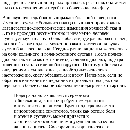
подагру не лечить при первых признаках развития, она может
вызвать осложнения и перейти в более опасную фазу.
В первую очередь болезнь поражает большой палец ноги.
Именно в суставе большого пальца начинают происходить
дегенеративно-дистрофические изменения хрящевой ткани.
Это не проходит бессимптомно и незаметно, человек
чувствует мучительную боль в области, где расположен палец
на ноге. Также подагра может поражать косточки на руках,
сустав большого пальца. Неоднократно пациенты жаловались
на боли коленного и голеностопного сустава. После полной
диагностики и осмотра пациента, ставился диагноз, подагра
коленного сустава или любого другого. Поэтому к болевым
ощущениям в суставах всегда необходимо относится
настороженно, сразу обращаться к врачу. Например, если не
обращать внимания на первичные признаки подагры, она
перейдет в более сложное заболевание подагрический артрит.
Подагра на ногах является серьезным
заболеванием, которое требует немедленного
внимания специалистов. Врачи подчеркивают, что
игнорирование симптомов, таких как острые боли
и отеки в суставах, может привести к
хроническим осложнениям и ухудшению качества
жизни пациента. Своевременная диагностика и