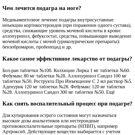
Чем лечится подагра на ноге?
Медикаментозное лечение подагры внутрисуставные
инъекции кортикостероидов (при поражении одного сустава),
средства, снижающие уровень мочевой кислоты в крови:
аллопуринол, фебуксостат, средства, повышающие выведение
мочевой кислоты с мочой (урикозурические препараты):
бензобромарон, пробенецид и др.
Какое самое эффективное лекарство от подагры?
Бол-ран таблетки №100. Колхицин Лирка 1 мг таблетки №60.
Фебумакс 80 мг таблетки №28. Аллопуринол Сандоз 100 мг
таблетки №50. Реструкта Про Инъекционе С 2 мл раствор №5.
Аденурик 120 мг таблетки №28. Фебумакс 120 мг таблетки
№28. Аллопуринол Сандоз 300 мг таблетки №50. Ещё
Как снять воспалительный процесс при подагре?
Для купирования острого состояния могут назначаться
высокие дозы анальгетиков или нестероидные
противовоспалительные препараты (НПВП), например
Артроксиб. Действующее вещество выбирается с учетом