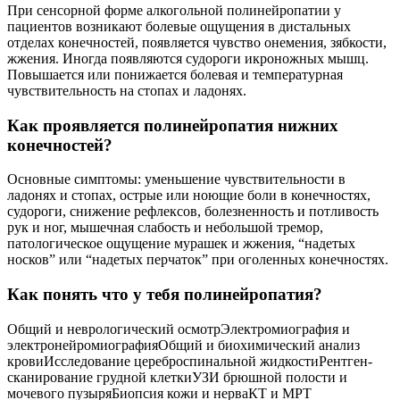
При сенсорной форме алкогольной полинейропатии у
пациентов возникают болевые ощущения в дистальных
отделах конечностей, появляется чувство онемения, зябкости,
жжения. Иногда появляются судороги икроножных мышц.
Повышается или понижается болевая и температурная
чувствительность на стопах и ладонях.
Как проявляется полинейропатия нижних
конечностей?
Основные симптомы: уменьшение чувствительности в
ладонях и стопах, острые или ноющие боли в конечностях,
судороги, снижение рефлексов, болезненность и потливость
рук и ног, мышечная слабость и небольшой тремор,
патологическое ощущение мурашек и жжения, “надетых
носков” или “надетых перчаток” при оголенных конечностях.
Как понять что у тебя полинейропатия?
Общий и неврологический осмотрЭлектромиография и
электронейромиографияОбщий и биохимический анализ
кровиИсследование цереброспинальной жидкостиРентген-
сканирование грудной клеткиУЗИ брюшной полости и
мочевого пузыряБиопсия кожи и нерваКТ и МРТ