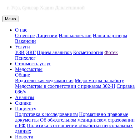
г. Уфа, бульвар Хадии Давлетшиной
Меню
О нас
О центре
Лицензии
Наш коллектив
Наши партнеры
Вакансии
Услуги
УЗИ
ЭКГ
Прием анализов
Косметология
Фотек
Психолог
Стоимость услуг
Медосмотры
Общие
Водительская медкомиссия
Медосмотры на работу
Медосмотры в соответствии с приказом 302-Н
Справка
086/у
Анализы
Скидки
Пациенту
Подготовка к исследованиям
Нормативно-правовые
документы
Об обязательном медицинском страховании
в РФ
Политика в отношении обработки персональных
данных
Новости