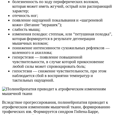
болезненность по ходу периферических волокон,
которая может иметь жгучий, острый или распирающий
характер;
отечность ног;
появление ощущений покалывания и «шагреневой
кожи» (бегание “мурашек”);
слабость мышц;
изменения походки: степпаж, или “петушиная походка”,
которая формируется в результате дегенерации
мышечных волокон;
понижение интенсивности сухожильных рефлексов —
коленного и ахиллова;
гиперстезия — появление повышенной
чувствительности, в случае которой прикосновение
любой силы может спровоцировать боль;
гипостезия — снижение чувствительности, при этом
наблюдается сбой в восприятии температур и
тактильных ощущений.
Вследствие прогрессирования, полинейропатия приводит к
атрофическим изменениям мышечной ткани, формированию
трофических язв. Формируется синдром Гийена-Барре,