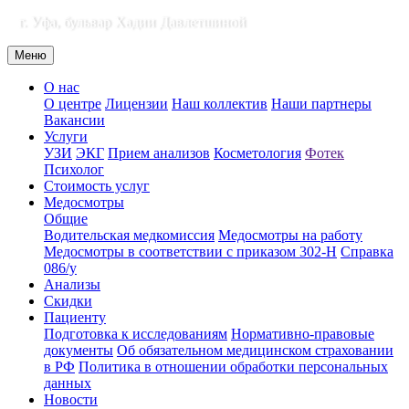
г. Уфа, бульвар Хадии Давлетшиной
Меню
О нас
О центре
Лицензии
Наш коллектив
Наши партнеры
Вакансии
Услуги
УЗИ
ЭКГ
Прием анализов
Косметология
Фотек
Психолог
Стоимость услуг
Медосмотры
Общие
Водительская медкомиссия
Медосмотры на работу
Медосмотры в соответствии с приказом 302-Н
Справка
086/у
Анализы
Скидки
Пациенту
Подготовка к исследованиям
Нормативно-правовые
документы
Об обязательном медицинском страховании
в РФ
Политика в отношении обработки персональных
данных
Новости