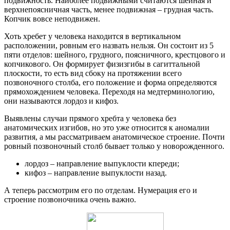
подвижность. Наиболее подвижными считаются шейная и
верхнепоясничная часть, менее подвижная – грудная часть.
Копчик вовсе неподвижен.
Хоть хребет у человека находится в вертикальном
расположении, ровным его назвать нельзя. Он состоит из 5
пяти отделов: шейного, грудного, поясничного, крестцового и
копчикового. Он формирует физизгибы в сагиттальной
плоскости, то есть вид сбоку на протяжении всего
позвоночного столба, его положение и форма определяются
прямохождением человека. Переходя на медтерминологию,
они называются лордоз и кифоз.
Выявлены случаи прямого хребта у человека без
анатомических изгибов, но это уже относится к аномалии
развития, а мы рассматриваем анатомическое строение. Почти
ровный позвоночный столб бывает только у новорожденного.
лордоз – направление выпуклости кпереди;
кифоз – направление выпуклости назад.
А теперь рассмотрим его по отделам. Нумерация его и
строение позвоночника очень важно.