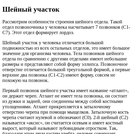
Шейный участок
Рассмотрим особенности строения шейного отдела. Такой
отдел позвоночника у человека насчитывает 7 позвонков (С1-
С7). Этот отдел формирует лордоз.
Шейный участок у человека отличается большой
подвижностью из всех остальных отделов, это имеет большое
значение для организма человека. Тела позвонков шейного
отдела по сравнению с другими отделами имеют небольшие
размеры и представляют собой форму эллипса. Позвоночное
отверстие отличается большой треугольной формой, а первые
верхние два позвонка (С1-С2) имеют форму, совсем не
похожую на позвонок.
Первый позвонок шейного участка имеет название «атлант»,
он держит череп. Атлант не имеет тела позвонка, он состоит
из дужки и задней, они соединены между собой костными
утолщениями. Атлант прикрепляется к затылочному
отверстию черепа при помощи мыщелков. Затылочную кость
черепа считают нулевой и обозначают (С0). 2-й шейный (С2)
называется «аксис», он считается осевым и имеет костный
вырост, который называют зубовидным отростком. Так,
благодаря этим двум частям хребта, человек совершает