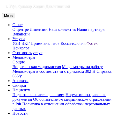
г. Уфа, бульвар Хадии Давлетшиной
Меню
О нас
О центре
Лицензии
Наш коллектив
Наши партнеры
Вакансии
Услуги
УЗИ
ЭКГ
Прием анализов
Косметология
Фотек
Психолог
Стоимость услуг
Медосмотры
Общие
Водительская медкомиссия
Медосмотры на работу
Медосмотры в соответствии с приказом 302-Н
Справка
086/у
Анализы
Скидки
Пациенту
Подготовка к исследованиям
Нормативно-правовые
документы
Об обязательном медицинском страховании
в РФ
Политика в отношении обработки персональных
данных
Новости