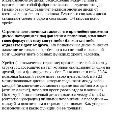
Межпозвоночные диски расположены между телами и
представляют собой фиброзное кольцо и студенистое ядро.
Гиалиновый хрящ разделяет межпозвоночные диски от
костной ткани тел позвоночника. Вместе со связками диски
связывают скелет в одно и составляют 1/4 высоты всего
хребта.
Строение позвоночника таково, что при любом движении
диски, находящиеся под давлением позвонков, изменяют
свою форму: поэтому могут либо сближаться либо
отдаляться друг от друга.
Так позвоночные диски снижают
давление не только на хребет, но и на спинной и головной
мозг. Следует знать о разных функциях хребта человека.
Хребет (анатомическое строение) представляет собой костную
структуру, состоящую из тел, которые накладываются один на
другой, так и формируется хребет. Он включает в себя 32-34
позвонка (каждый также имеет свою нумерацию), и из 23
межпозвонковых дисков, которые соединяют между собой
каждый (исключение составляет первые два шейного отдела
[атлант и аксис], позвонки крестцового отдела и копчика).
Поэтому 1-й позвоночный диск находится между 2-м и 3-м
(согласно нумерации) шейными позвонками, а последний —
между 5-м поясничным и первым крестцовым. Как устроен
позвоночник и какие функции он выполняет?