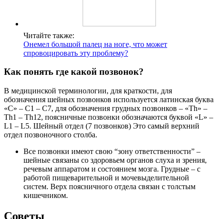
Читайте также:
Онемел большой палец на ноге, что может
спровоцировать эту проблему?
Как понять где какой позвонок?
В медицинской терминологии, для краткости, для
обозначения шейных позвонков используется латинская буква
«С» – С1 – С7, для обозначения грудных позвонков – «Th» –
Th1 – Th12, поясничные позвонки обозначаются буквой «L» –
L1 – L5. Шейный отдел (7 позвонков) Это самый верхний
отдел позвоночного столба.
Все позвонки имеют свою “зону ответственности” –
шейные связаны со здоровьем органов слуха и зрения,
речевым аппаратом и состоянием мозга. Грудные – с
работой пищеварительной и мочевыделительной
систем. Верх поясничного отдела связан с толстым
кишечником.
Советы