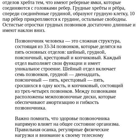
отделов хребта тем, что имеют реберные ямки, которые
соединяются с головками ребер. Грудные хребты и рёбра,
спереди соединённые грудиной, образуют грудную клетку, 10
пар рёбер прикрепляются к грудине, остальные свободны.
Остистые отростки грудных позвонков достаточно длинные и
имеют наклон вниз.
Позвоночник человека — это сложная структура,
состоящая из 33-34 позвонков, которые делятся на
пять основных отделов: шейный, грудной,
поясничный, крестцовый и копчиковый. Каждый
отдел выполняет свои функции и имеет
уникальное строение. Шейный отдел включает
семь позвонков, грудной — двенадцать,
поясничный — пять, крестцовый — пять,
сросшихся в одну кость, и копчиковый, состоящий
из трех-четырех позвонков. Между позвонками
расположены межпозвоночные диски, которые
обеспечивают амортизацию и гибкость
позвоночника.
Важно помнить, что здоровье позвоночника
напрямую влияет на общее состояние организма.
Правильная осанка, регулярные физические
нагрузки и внимание к своему телесному