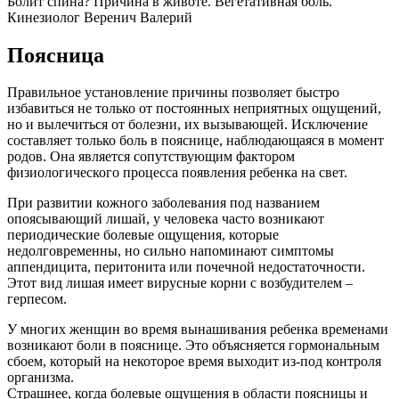
Болит спина? Причина в животе. Вегетативная боль.
Кинезиолог Веренич Валерий
Поясница
Правильное установление причины позволяет быстро
избавиться не только от постоянных неприятных ощущений,
но и вылечиться от болезни, их вызывающей. Исключение
составляет только боль в пояснице, наблюдающаяся в момент
родов. Она является сопутствующим фактором
физиологического процесса появления ребенка на свет.
При развитии кожного заболевания под названием
опоясывающий лишай, у человека часто возникают
периодические болевые ощущения, которые
недолговременны, но сильно напоминают симптомы
аппендицита, перитонита или почечной недостаточности.
Этот вид лишая имеет вирусные корни с возбудителем –
герпесом.
У многих женщин во время вынашивания ребенка временами
возникают боли в пояснице. Это объясняется гормональным
сбоем, который на некоторое время выходит из-под контроля
организма.
Страшнее, когда болевые ощущения в области поясницы и