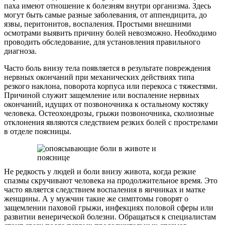
паха имеют отношение к болезням внутри организма. Здесь
могут быть самые разные заболевания, от аппендицита, до
язвы, перитонитов, воспаления. Простыми внешними
осмотрами выявить причину болей невозможно. Необходимо
проводить обследование, для установления правильного
диагноза.
Часто боль внизу тела появляется в результате повреждения
нервных окончаний при механических действиях типа
резкого наклона, поворота корпуса или перекоса с тяжестями.
Причиной служит защемление или воспаление нервных
окончаний, идущих от позвоночника к остальному костяку
человека. Остеохондрозы, грыжи позвоночника, сколиозные
отклонения являются следствием резких болей с прострелами
в отделе поясницы.
Не редкость у людей и боли внизу живота, когда резкие
спазмы скручивают человека на продолжительное время. Это
часто является следствием воспаления в яичниках и матке
женщины. А у мужчин такие же симптомы говорят о
защемлении паховой грыжи, инфекциях половой сферы или
развитии венерической болезни. Обращаться к специалистам