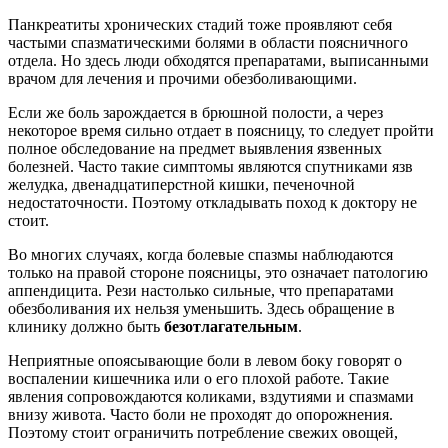
Панкреатиты хронических стадий тоже проявляют себя
частыми спазматическими болями в области поясничного
отдела. Но здесь люди обходятся препаратами, выписанными
врачом для лечения и прочими обезболивающими.
Если же боль зарождается в брюшной полости, а через
некоторое время сильно отдает в поясницу, то следует пройти
полное обследование на предмет выявления язвенных
болезней. Часто такие симптомы являются спутниками язв
желудка, двенадцатиперстной кишки, печеночной
недостаточности. Поэтому откладывать поход к доктору не
стоит.
Во многих случаях, когда болевые спазмы наблюдаются
только на правой стороне поясницы, это означает патологию
аппендицита. Рези настолько сильные, что препаратами
обезболивания их нельзя уменьшить. Здесь обращение в
клинику должно быть
безотлагательным
.
Неприятные опоясывающие боли в левом боку говорят о
воспалении кишечника или о его плохой работе. Такие
явления сопровождаются коликами, вздутиями и спазмами
внизу живота. Часто боли не проходят до опорожнения.
Поэтому стоит ограничить потребление свежих овощей,