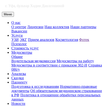
г. Уфа, бульвар Хадии Давлетшиной
Меню
О нас
О центре
Лицензии
Наш коллектив
Наши партнеры
Вакансии
Услуги
УЗИ
ЭКГ
Прием анализов
Косметология
Фотек
Психолог
Стоимость услуг
Медосмотры
Общие
Водительская медкомиссия
Медосмотры на работу
Медосмотры в соответствии с приказом 302-Н
Справка
086/у
Анализы
Скидки
Пациенту
Подготовка к исследованиям
Нормативно-правовые
документы
Об обязательном медицинском страховании
в РФ
Политика в отношении обработки персональных
данных
Новости