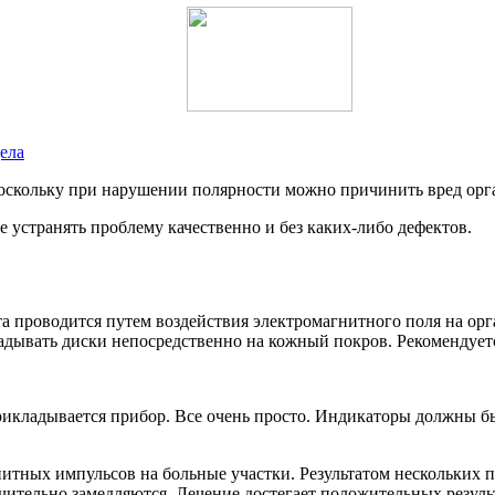
ела
оскольку при нарушении полярности можно причинить вред орг
е устранять проблему качественно и без каких-либо дефектов.
а проводится путем воздействия электромагнитного поля на орг
дывать диски непосредственно на кожный покров. Рекомендуется
икладывается прибор. Все очень просто. Индикаторы должны бы
итных импульсов на больные участки. Результатом нескольких п
чительно замедляются. Лечение достегает положительных резуль