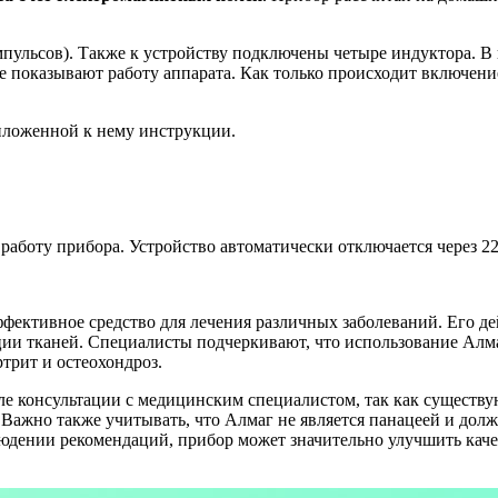
пульсов). Также к устройству подключены четыре индуктора. В к
 показывают работу аппарата. Как только происходит включение,
иложенной к нему инструкции.
работу прибора. Устройство автоматически отключается через 2
ффективное средство для лечения различных заболеваний. Его де
ции тканей. Специалисты подчеркивают, что использование Алм
ртрит и остеохондроз.
ле консультации с медицинским специалистом, так как существу
Важно также учитывать, что Алмаг не является панацеей и долж
людении рекомендаций, прибор может значительно улучшить каче