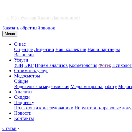
г. Уфа, бульвар Хадии Давлетшиной
Заказать обратный звонок
Меню
О нас
О центре
Лицензии
Наш коллектив
Наши партнеры
Вакансии
Услуги
УЗИ
ЭКГ
Прием анализов
Косметология
Фотек
Психолог
Стоимость услуг
Медосмотры
Общие
Водительская медкомиссия
Медосмотры на работу
Медосм
Анализы
Скидки
Пациенту
Подготовка к исследованиям
Нормативно-правовые док
Новости
Контакты
Статьи
›