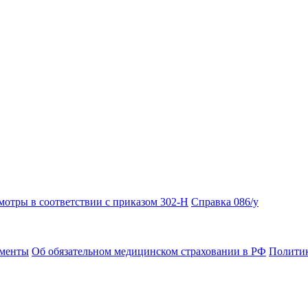
отры в соответствии с приказом 302-Н
Справка 086/у
ументы
Об обязательном медицинском страховании в РФ
Политик