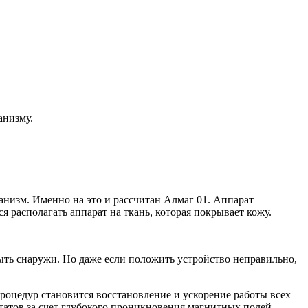
анизму.
анизм. Именно на это и рассчитан Алмаг 01. Аппарат
 располагать аппарат на ткань, которая покрывает кожу.
ть снаружи. Но даже если положить устройство неправильно,
роцедур становится восстановление и ускорение работы всех
татов за счет глубокого проникновения магнитных полей.