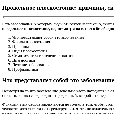
Продольное плоскостопие: причины, си
Есть заболевания, к которым люди относятся несерьезно, счита
продольное плоскостопие, но, несмотря на всю его безобид
Что представляет собой это заболевание?
Формы плоскостопия
Причины
Виды плоскостопия
Симптоматика и степени развития
Диагностика
Лечение заболевания
Профилактика
Что представляет собой это заболевани
Несмотря на то что заболевание довольно часто находится на сл
стопа имеет два свода: один – продольный, второй – поперечный
Функции этих сводов заключаются не только в том, чтобы стопа
человеческого скелета не перенагружаются, что положительно ск
на амортизирующую функцию, без которой человек со временем