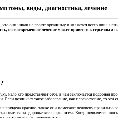
мптомы, виды, диагностика, лечение
я, что они никак не грозят организму и являются всего лишь не
ность, несвоевременное лечение может привести к серьезным 
е?
уху, мало кто представляет себе, в чем заключается подобная про
. Если возникает такое заболевание, как плоскостопие, то эти с
 выглядела красиво, также они помогают человеку правильно рас
азывается на здоровье всего организма. Когда появляется плоско
 просто не мог бы передвигаться.