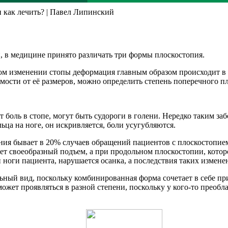
и как лечить? | Павел Липинский
, в медицине принято различать три формы плоскостопия.
м изменении стопы деформация главным образом происходит в п
мости от её размеров, можно определить степень поперечного п
т боль в стопе, могут быть судороги в голени. Нередко таким з
ьца на ноге, он искривляется, боли усугубляются.
ния бывает в 20% случаев обращений пациентов с плоскостопием
имеет своеобразный подъем, а при продольном плоскостопии, кото
 ноги пациента, нарушается осанка, а последствия таких измене
льный вид, поскольку комбинированная форма сочетает в себе п
жет проявляться в разной степени, поскольку у кого-то преобла