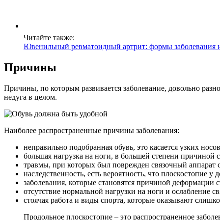
Читайте также:
Ювенильный ревматоидный артрит: формы заболевания 
Причины
Причины, по которым развивается заболевание, довольно разн
недуга в целом.
Наиболее распространенные причины заболевания:
неправильно подобранная обувь, это касается узких носов,
большая нагрузка на ноги, в большей степени причиной 
травмы, при которых был поврежден связочный аппарат 
наследственность, есть вероятность, что плоскостопие у 
заболевания, которые становятся причиной деформации 
отсутствие нормальной нагрузки на ноги и ослабление св
стоячая работа и виды спорта, которые оказывают слишк
Продольное плоскостопие – это распространенное забол