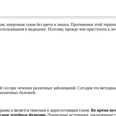
ом, инертным газом без цвета и запаха. Противники этой терап
 использования в медицине. Поэтому, прежде чем приступать к ле
газ при лечении различных заболеваний. Сегодня эта методика 
различных болезней.
 Крыма и является тяжелым и дорогостоящим газом.
Во время пол
свои лечебные функции.
Природные источники, насыщенные га