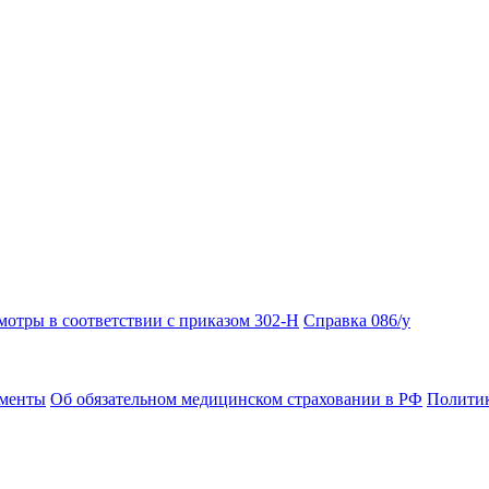
отры в соответствии с приказом 302-Н
Справка 086/у
ументы
Об обязательном медицинском страховании в РФ
Политик