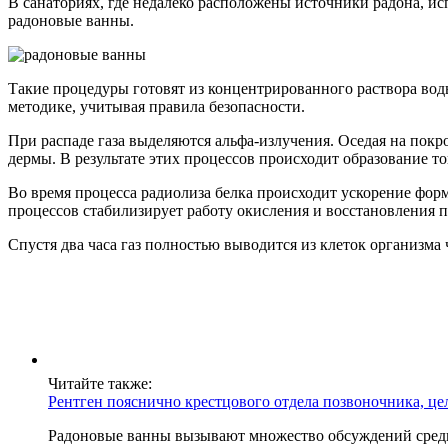
В санаториях, где недалеко расположены источники радона, и
радоновые ванны.
Такие процедуры готовят из концентрированного раствора воды
методике, учитывая правила безопасности.
При распаде газа выделяются альфа-излучения. Оседая на покр
дермы. В результате этих процессов происходит образование т
Во время процесса радиолиза белка происходит ускорение фо
процессов стабилизирует работу окисления и восстановления 
Спустя два часа газ полностью выводится из клеток организма ч
Читайте также:
Рентген пояснично крестцового отдела позвоночника, це
Радоновые ванны вызывают множество обсуждений среди