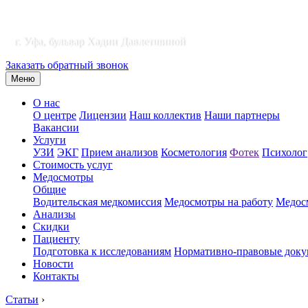
г. Уфа, бульвар Хадии Давлетшиной
Заказать обратный звонок
Меню
О нас
О центре
Лицензии
Наш коллектив
Наши партнеры
Вакансии
Услуги
УЗИ
ЭКГ
Прием анализов
Косметология
Фотек
Психолог
Стоимость услуг
Медосмотры
Общие
Водительская медкомиссия
Медосмотры на работу
Медосм
Анализы
Скидки
Пациенту
Подготовка к исследованиям
Нормативно-правовые док
Новости
Контакты
Статьи
›