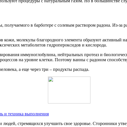
спользуют процедуры с натуральным газом. Но в большинстве с
, получаемого в барботере с солевым раствором радона. Из-за 
ов кожи, молекулы благородного элемента образуют активный на
оксических метаболитов гидропероксидов и кислорода.
рмирования иммуноглобулина, нейтральных протеаз и биологиче
процессов на уровне клетки. Поэтому ванны с радоном способст
еловека, а еще через три – продукты распада.
ль и техника выполнения
 людей, стремящихся улучшить свое здоровье. Сторонники утве