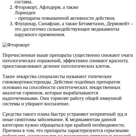
составы.
Фторокорт, Афлодерм, а также
Лоринден
– препараты повышенной активности действия.
Флуцинар, Синафлан, а также Бетаметазон, Дермовейт –
это достаточно сильнодействующие медикаменты
наружного применения.
Перечисленные выше препараты существенно снижают очаги
патологических поражений, эффективно снимают красноту,
приостанавливают деление патологических клеток.
Такие лекарства специалисты называют топические
глюкокортикостероиды. Действие подобных препаратов
основано на способности синтетических лекарственных
аналогов гормонов, которые вырабатываются
надпочечниками. Они тормозят работу общей иммунной
системы и убирают воспаление.
Средства такого плана быстро устраняют неприятный зуд и
иные симптомы заболевание. К медикаментам данной
категории нужно обращаться при крайней необходимости.
Причина в том, что препараты характеризуются серьезными
побочками, основанными на подавлении иммунных реакций.