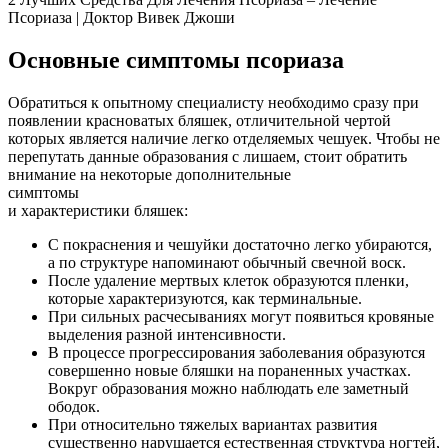
Псориаза | Доктор Вивек Джоши
Основные симптомы псориаза
Обратиться к опытному специалисту необходимо сразу при
появлении красноватых бляшек, отличительной чертой
которых является наличие легко отделяемых чешуек. Чтобы не
перепутать данные образования с лишаем, стоит обратить
внимание на некоторые дополнительные
симптомы
и характеристики бляшек:
С покраснения и чешуйки достаточно легко убираются,
а по структуре напоминают обычный свечной воск.
После удаление мертвых клеток образуются пленки,
которые характеризуются, как терминальные.
При сильных расчесываниях могут появиться кровяные
выделения разной интенсивности.
В процессе прогрессирования заболевания образуются
совершенно новые бляшки на пораненных участках.
Вокруг образования можно наблюдать еле заметный
ободок.
При относительно тяжелых вариантах развития
существенно нарушается естественная структура ногтей,