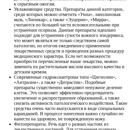
к серьезным ожогам.
Увлажняющие средства. Препараты данной категории,
среди которых можно отметить «Унна», ланолиновая
мазь, «Липикар», а также «Эуцерин», «Мирра»,
считаются по большей части вспомогательными при
устранении псориаза. Данные препараты идеально
подходят для устранения сухости кожного эпидермиса,
что может являться не только следствием самой
патологии, но итогом ежедневного применения
лекарственных средств и проведения разных процедур
медицинского характера. Если нет возможности
приобрести перечисленные выше лекарства, можно
заменить их растительным маслом высокого качества и
детским кремом.
Современные гидроксиантроны типа «Цигнолин»,
«Антралин», а также «Дитрастик». Подобные
препараты существенно замедляют ненужное деление
клеток. Это позволяет эффективно предотвратить
увеличение и распространение образований, а также
снизить активность патологического воздействия. Такие
средства очень часто выпускаются в виде специальных
карандашей. В процессе нанесения важно случайно не
нанести на здоровую, не поврежденную кожу.
Фитопрепараты. Речь идет о разных настоях из
лекарственных растений. Для устранения псориаза