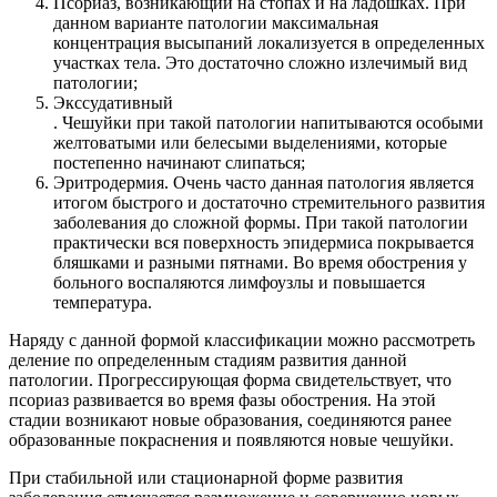
Псориаз, возникающий на стопах и на ладошках. При
данном варианте патологии максимальная
концентрация высыпаний локализуется в определенных
участках тела. Это достаточно сложно излечимый вид
патологии;
Экссудативный
. Чешуйки при такой патологии напитываются особыми
желтоватыми или белесыми выделениями, которые
постепенно начинают слипаться;
Эритродермия. Очень часто данная патология является
итогом быстрого и достаточно стремительного развития
заболевания до сложной формы. При такой патологии
практически вся поверхность эпидермиса покрывается
бляшками и разными пятнами. Во время обострения у
больного воспаляются лимфоузлы и повышается
температура.
Наряду с данной формой классификации можно рассмотреть
деление по определенным стадиям развития данной
патологии. Прогрессирующая форма свидетельствует, что
псориаз развивается во время фазы обострения. На этой
стадии возникают новые образования, соединяются ранее
образованные покраснения и появляются новые чешуйки.
При стабильной или стационарной форме развития