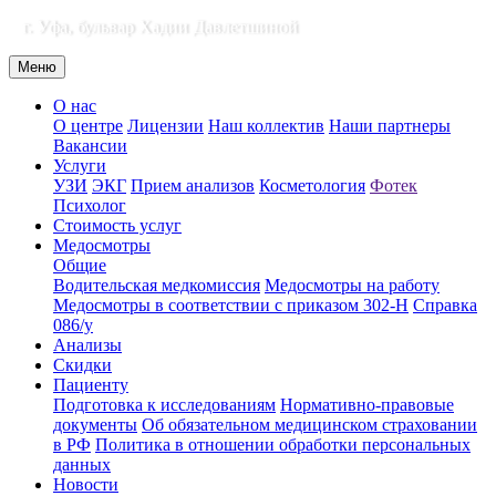
г. Уфа, бульвар Хадии Давлетшиной
Меню
О нас
О центре
Лицензии
Наш коллектив
Наши партнеры
Вакансии
Услуги
УЗИ
ЭКГ
Прием анализов
Косметология
Фотек
Психолог
Стоимость услуг
Медосмотры
Общие
Водительская медкомиссия
Медосмотры на работу
Медосмотры в соответствии с приказом 302-Н
Справка
086/у
Анализы
Скидки
Пациенту
Подготовка к исследованиям
Нормативно-правовые
документы
Об обязательном медицинском страховании
в РФ
Политика в отношении обработки персональных
данных
Новости