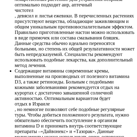
оптимально подходит аир, аптечный
чистотел
, девясил и листья ежевики. В перечисленных растениях
присутствуют вещества, обладающие заживляющим и
общим уникальным противовоспалительным эффектом.
Правильно приготовленные настои можно использовать
в виде примочек или состава смазывания бляшек.
Данные средства обычно идеально переносятся
больными, но степень их общей результативности может
быть непредсказуемой. Специалисты рекомендуют
использовать подобные лекарства, как дополнительный
метод лечения.
Содержащие витамины современные кремы,
выполненные на производных от полезного витамина
D3, а также ретиноиды. Больным с подобными
кожными заболеваниями рекомендуется отдых на
курортах с достаточно завышенной солнечной
активностью. Оптимальным вариантом будет
отдых в Израиле
, но немногие позволяют себе подобные регулярные
туры. Чтобы добиться положенного результата, нужно
обязательно обеспечить поступление в организм
витамина D и принимать внутрь соответствующие
препараты –«Дайвонекс» и «Тазорак». Данные
медикаменты нужно использовать очень осторожно.