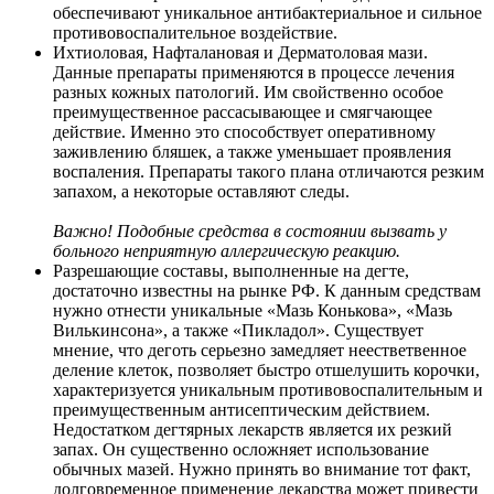
обеспечивают уникальное антибактериальное и сильное
противовоспалительное воздействие.
Ихтиоловая, Нафталановая и Дерматоловая мази.
Данные препараты применяются в процессе лечения
разных кожных патологий. Им свойственно особое
преимущественное рассасывающее и смягчающее
действие. Именно это способствует оперативному
заживлению бляшек, а также уменьшает проявления
воспаления. Препараты такого плана отличаются резким
запахом, а некоторые оставляют следы.
Важно! Подобные средства в состоянии вызвать у
больного неприятную аллергическую реакцию.
Разрешающие составы, выполненные на дегте,
достаточно известны на рынке РФ. К данным средствам
нужно отнести уникальные «Мазь Конькова», «Мазь
Вилькинсона», а также «Пикладол». Существует
мнение, что деготь серьезно замедляет неестветвенное
деление клеток, позволяет быстро отшелушить корочки,
характеризуется уникальным противовоспалительным и
преимущественным антисептическим действием.
Недостатком дегтярных лекарств является их резкий
запах. Он существенно осложняет использование
обычных мазей. Нужно принять во внимание тот факт,
долговременное применение лекарства может привести