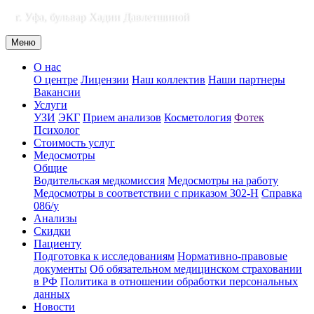
г. Уфа, бульвар Хадии Давлетшиной
Меню
О нас
О центре
Лицензии
Наш коллектив
Наши партнеры
Вакансии
Услуги
УЗИ
ЭКГ
Прием анализов
Косметология
Фотек
Психолог
Стоимость услуг
Медосмотры
Общие
Водительская медкомиссия
Медосмотры на работу
Медосмотры в соответствии с приказом 302-Н
Справка
086/у
Анализы
Скидки
Пациенту
Подготовка к исследованиям
Нормативно-правовые
документы
Об обязательном медицинском страховании
в РФ
Политика в отношении обработки персональных
данных
Новости