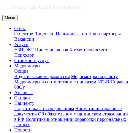
г. Уфа, бульвар Хадии Давлетшиной
Меню
О нас
О центре
Лицензии
Наш коллектив
Наши партнеры
Вакансии
Услуги
УЗИ
ЭКГ
Прием анализов
Косметология
Фотек
Психолог
Стоимость услуг
Медосмотры
Общие
Водительская медкомиссия
Медосмотры на работу
Медосмотры в соответствии с приказом 302-Н
Справка
086/у
Анализы
Скидки
Пациенту
Подготовка к исследованиям
Нормативно-правовые
документы
Об обязательном медицинском страховании
в РФ
Политика в отношении обработки персональных
данных
Новости