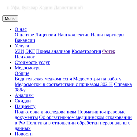
г. Уфа, бульвар Хадии Давлетшиной
Меню
О нас
О центре
Лицензии
Наш коллектив
Наши партнеры
Вакансии
Услуги
УЗИ
ЭКГ
Прием анализов
Косметология
Фотек
Психолог
Стоимость услуг
Медосмотры
Общие
Водительская медкомиссия
Медосмотры на работу
Медосмотры в соответствии с приказом 302-Н
Справка
086/у
Анализы
Скидки
Пациенту
Подготовка к исследованиям
Нормативно-правовые
документы
Об обязательном медицинском страховании
в РФ
Политика в отношении обработки персональных
данных
Новости