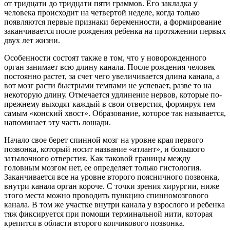
от тридцати до тридцати пяти граммов. Его закладка у
человека происходит на четвертой неделе, когда только
появляются первые признаки беременности, а формирование
заканчивается после рождения ребенка на протяжении первых
двух лет жизни.
Особенности состоят также в том, что у новорожденного
орган занимает всю длину канала. После рождения человек
постоянно растет, за счет чего увеличивается длина канала, а
вот мозг расти быстрыми темпами не успевает, разве то на
некоторую длину. Отмечается удлинение нервов, которые по-
прежнему выходят каждый в свои отверстия, формируя тем
самым «конский хвост». Образование, которое так называется,
напоминает эту часть лошади.
Начало свое берет спинной мозг на уровне края первого
позвонка, который носит название «атлант», и большого
затылочного отверстия. Как таковой границы между
головным мозгом нет, ее определяет только гистология.
Заканчивается все на уровне второго поясничного позвонка,
внутри канала орган короче. С точки зрения хирургии, ниже
этого места можно проводить пункцию спинномозгового
канала. В том же участке внутри канала у взрослого и ребенка
тяж фиксируется при помощи терминальной нити, которая
крепится в области второго копчикового позвонка.