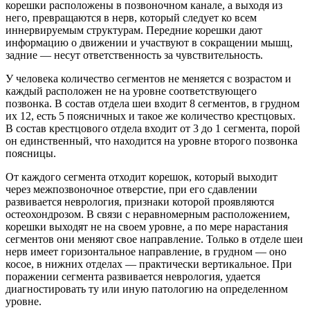
корешки расположены в позвоночном канале, а выходя из
него, превращаются в нерв, который следует ко всем
иннервируемым структурам. Передние корешки дают
информацию о движении и участвуют в сокращении мышц,
задние — несут ответственность за чувствительность.
У человека количество сегментов не меняется с возрастом и
каждый расположен не на уровне соответствующего
позвонка. В состав отдела шеи входит 8 сегментов, в грудном
их 12, есть 5 поясничных и такое же количество крестцовых.
В состав крестцового отдела входит от 3 до 1 сегмента, порой
он единственный, что находится на уровне второго позвонка
поясницы.
От каждого сегмента отходит корешок, который выходит
через межпозвоночное отверстие, при его сдавлении
развивается неврология, признаки которой проявляются
остеохондрозом. В связи с неравномерным расположением,
корешки выходят не на своем уровне, а по мере нарастания
сегментов они меняют свое направление. Только в отделе шеи
нерв имеет горизонтальное направление, в грудном — оно
косое, в нижних отделах — практически вертикальное. При
поражении сегмента развивается неврология, удается
диагностировать ту или иную патологию на определенном
уровне.