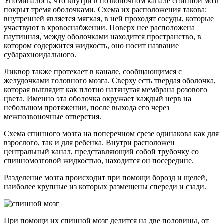
Упоминалось, что внутри в позвоночном канале спинной мозг
покрыт тремя оболочками. Схема их расположения такова:
внутренней является мягкая, в ней проходят сосуды, которые
участвуют в кровоснабжении. Поверх нее расположена
паутинная, между оболочками находится пространство, в
котором содержится жидкость, оно носит название
субарахноидального.
Ликвор также протекает в канале, сообщающимся с
желудочками головного мозга. Сверху есть твердая оболочка,
которая выглядит как плотно натянутая мембрана розового
цвета. Именно эта оболочка окружает каждый нерв на
небольшом протяжении, после выхода его через
межпозвоночные отверстия.
Схема спинного мозга на поперечном срезе одинакова как для
взрослого, так и для ребенка. Внутри расположен
центральный канал, представляющий собой трубочку со
спинномозговой жидкостью, находится он посередине.
Разделение мозга происходит при помощи борозд и щелей,
наиболее крупные из которых размещены спереди и сзади.
При помощи их спинной мозг делится на две половины, от