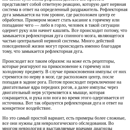
представляет собой ответную реакцию, которую дает нервная
система в ответ на определенный раздражитель. Рефлекторная
дуга замыкается на том уровне, где расположен центр ее
обработки. Примером может стать касание к горячему или
попадание чего — либо в горло, человек в такой ситуации
одернет руку или начнет кашлять. Все происходит потому, что
замыкается рефлекторная дуга спинного мозга, являющегося
частью центральной нервной системы. Много действий
повседневной жизни могут происходить именно благодаря
тому, что замыкается рефлекторная дуга.
Происходит все таким образом: на коже есть рецепторы,
которые реагируют на прикосновение к горячему или
холодному предмету. В случае прикосновения импульс от них
стремится по нерву в мозг, где расположен центр, после
попадая в задние рога. Потом происходит переключение на
двигательные ядра передних рогов, а далее импульс через
двигательный нерв устремляется к мышце, которая
сокращается, и рука или нога во время этого одергивается от
источника. Вот так образуется рефлекторная дуга и ответ на
конкретное воздействие.
Но это самый простой вариант, есть примеры более сложные,
все они нужны для неврологического обследования. Во
многом неврология и выставляемые врачами диагнозы