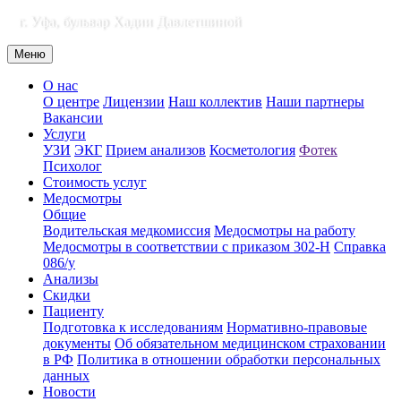
г. Уфа, бульвар Хадии Давлетшиной
Меню
О нас
О центре
Лицензии
Наш коллектив
Наши партнеры
Вакансии
Услуги
УЗИ
ЭКГ
Прием анализов
Косметология
Фотек
Психолог
Стоимость услуг
Медосмотры
Общие
Водительская медкомиссия
Медосмотры на работу
Медосмотры в соответствии с приказом 302-Н
Справка
086/у
Анализы
Скидки
Пациенту
Подготовка к исследованиям
Нормативно-правовые
документы
Об обязательном медицинском страховании
в РФ
Политика в отношении обработки персональных
данных
Новости