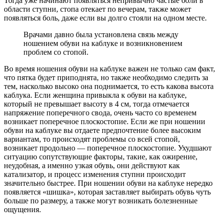
Тогда уже начинают появляться непривычно частые боли в
области ступни, стопа отекает по вечерам, также может
появляться боль, даже если вы долго стояли на одном месте.
Врачами давно была установлена связь между
ношением обуви на каблуке и возникновением
проблем со стопой.
Во время ношения обуви на каблуке важен не только сам факт,
что пятка будет приподнята, но также необходимо следить за
тем, насколько высоко она поднимается, то есть какова высота
каблука. Если женщина привыкла к обуви на каблуке,
который не превышает высоту в 4 см, тогда отмечается
напряжение поперечного свода, очень часто со временем
возникает поперечное плоскостопие. Если же при ношении
обуви на каблуке вы отдаете предпочтение более высоким
вариантам, то происходят проблемы со всей стопой,
возникает продольно — поперечное плоскостопие. Ухудшают
ситуацию сопутствующие факторы, такие, как ожирение,
неудобная, а именно узкая обувь, они действуют как
катализатор, и процесс изменения ступни происходит
значительно быстрее. При ношении обуви на каблуке нередко
появляется «шишка», которая заставляет выбирать обувь чуть
больше по размеру, а также могут возникать болезненные
ощущения.