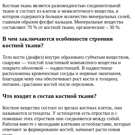
Костная ткань является разновидностью соединительной
ткани и состоит из клеток и межклеточного вещества, в
котором содержится большое количество минеральных солей,
главным образом фосфат кальция. Минеральные вещества
составляют 70 % от костной ткани, органические – 30 %.
В чем заключаются особенности строения
костной ткани?
Тело кости (диафиз) внутри образовано губчатым веществом,
снаружи — толстой пластинкой компактного вещества и
покрыто оболочкой — надкостницей. В надкостнице
расположены кровеносные сосуды и нервные окончания,
благодаря чему она обеспечивает рост кости в толщину,
питание, срастание костей после переломов.
Что входит в состав костной ткани?
Костное вещество состоит из зрелых костных клеток, они
называются остеоциты. У остеоцитов есть отростки и с
помошью этих отростков они соединяются между собой.
Работая вместе с молодыми клетками остеобластами, которые
отвечают за формирование костей, начинает расти новая
кость.