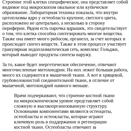
Строение этой клетки специфическое, она представляет собой
видимое под микроскопом овальное или кубическое
образование. Лабораторная техника показала, что внутри
цитоплазмы ядро у остеобласта крупное, светлого цвета,
расположено не центрально, а несколько в сторону
периферии. Рядом есть парочка ядрышек, это свидетельствует
о том, что клетка способна синтезировать многие вещества.
Также она имеет много рибосом, органелл, за счет которых и
происходит синтез веществ. Также в этом процессе участвует
гранулярная эндоплазматическая сеть, комплекс Гольджи,
который выводит продукты синтеза наружу.
За то, какое будет энергетическое обеспечение, отвечают
многочисленные митохондрии. На них лежит большая работа,
много их содержится в мышечной ткани. А вот в хрящевой,
грубоволокнистой соединительной ткани, в отличие от
мышечной, митохондрий намного меньше.
Врачи подчеркивают, что строение костной ткани
на микроскопическом уровне представляет собой
сложную и высокоорганизованную структуру.
Основными компонентами являются остеоциты,
остеобласты и остеокласты, которые играют
ключевую роль в поддержании и регенерации
костной ткани. Остеобласты отвечают за