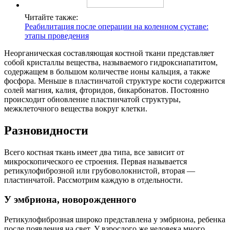
Читайте также:
Реабилитация после операции на коленном суставе:
этапы проведения
Неорганическая составляющая костной ткани представляет
собой кристаллы вещества, называемого гидроксиапатитом,
содержащем в большом количестве ионы кальция, а также
фосфора. Меньше в пластинчатой структуре кости содержится
солей магния, калия, фторидов, бикарбонатов. Постоянно
происходит обновление пластинчатой структуры,
межклеточного вещества вокруг клетки.
Разновидности
Всего костная ткань имеет два типа, все зависит от
микроскопического ее строения. Первая называется
ретикулофиброзной или грубоволокнистой, вторая —
пластинчатой. Рассмотрим каждую в отдельности.
У эмбриона, новорожденного
Ретикулофиброзная широко представлена у эмбриона, ребенка
после появления на свет. У взрослого же человека много