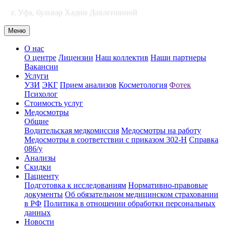
г. Уфа, бульвар Хадии Давлетшиной
Меню
О нас
О центре
Лицензии
Наш коллектив
Наши партнеры
Вакансии
Услуги
УЗИ
ЭКГ
Прием анализов
Косметология
Фотек
Психолог
Стоимость услуг
Медосмотры
Общие
Водительская медкомиссия
Медосмотры на работу
Медосмотры в соответствии с приказом 302-Н
Справка
086/у
Анализы
Скидки
Пациенту
Подготовка к исследованиям
Нормативно-правовые
документы
Об обязательном медицинском страховании
в РФ
Политика в отношении обработки персональных
данных
Новости