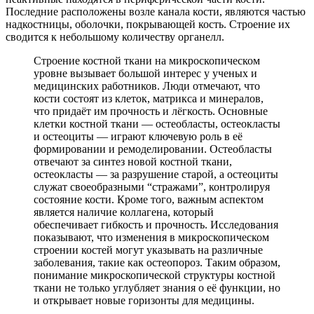
Последние расположены возле канала кости, являются частью
надкостницы, оболочки, покрывающей кость. Строение их
сводится к небольшому количеству органелл.
Строение костной ткани на микроскопическом
уровне вызывает большой интерес у ученых и
медицинских работников. Люди отмечают, что
кости состоят из клеток, матрикса и минералов,
что придаёт им прочность и лёгкость. Основные
клетки костной ткани — остеобласты, остеокласты
и остеоциты — играют ключевую роль в её
формировании и ремоделировании. Остеобласты
отвечают за синтез новой костной ткани,
остеокласты — за разрушение старой, а остеоциты
служат своеобразными “стражами”, контролируя
состояние кости. Кроме того, важным аспектом
является наличие коллагена, который
обеспечивает гибкость и прочность. Исследования
показывают, что изменения в микроскопическом
строении костей могут указывать на различные
заболевания, такие как остеопороз. Таким образом,
понимание микроскопической структуры костной
ткани не только углубляет знания о её функции, но
и открывает новые горизонты для медицины.