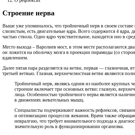
О рефлексах
Строение нерва
Выше уже упоминалось, что тройничный нерв в своем составе 
слизистым, есть двигательные ядра. Всего содержится 4 ядра, 
частью ствола. Одно ядро чувствительное, находится оно в сре
Место выхода – Варолиев мост, в этом месте располагаются два
он ложится на оболочку мозга в проекции пирамиды (со сторон
вдавлением.
Далее пятая пара разделяется на ветви, первая — глазничная, 
третьей ветвью. Глазная, верхнечелюстная ветви являются по
Тройничный нерв, являясь одним из наиболее крупных че
строение включает три основных ветви: глазную, верхне
лица. Особенностью тройничного нерва является наличие 
в движениях жевательных мышц.
Специалисты подчеркивают важность рефлексов, связанн
и оптимизацию процессов жевания. Врачи также обращаю
невралгию, что требует внимательного подхода к диагн
значительную роль в функционировании организма.