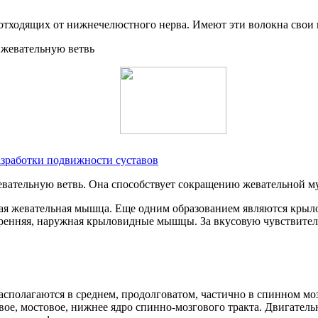
 отходящих от нижнечелюстного нерва. Имеют эти волокна свои 
азработки подвижности суставов
евательную ветвь. Она способствует сокращению жевательной м
ная жевательная мышца. Еще одним образованием являются крыл
енняя, наружная крыловидные мышцы. За вкусовую чувствительнос
асполагаются в среднем, продолговатом, частично в спинном моз
вое, мостовое, нижнее ядро спинно-мозгового тракта. Двигатель