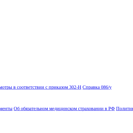
отры в соответствии с приказом 302-Н
Справка 086/у
ументы
Об обязательном медицинском страховании в РФ
Политик