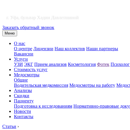
г. Уфа, бульвар Хадии Давлетшиной
Заказать обратный звонок
Меню
О нас
О центре
Лицензии
Наш коллектив
Наши партнеры
Вакансии
Услуги
УЗИ
ЭКГ
Прием анализов
Косметология
Фотек
Психолог
Стоимость услуг
Медосмотры
Общие
Водительская медкомиссия
Медосмотры на работу
Медосм
Анализы
Скидки
Пациенту
Подготовка к исследованиям
Нормативно-правовые док
Новости
Контакты
Статьи
›