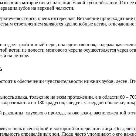
азование, которое носит название малой гусиной лапки. От нее 
нервация зубов на верхней челюсти.
ерхнечелюстного, очень интересная. Ветвление происходит вне 
ретьим ответвлением являются крылонебные ветви, отвечающие з
ую отдает тройничный нерв, она единственная, содержащая смеш
этой ветви из полости мозгового черепа осуществляется через от
, а на четыре.
ь
состоит в обеспечении чувствительности нижних зубов, десен. В
ьность языка, только не на всем протяжении, а в области 60 – 
разворачивается на 180 градусов, следует к твердой оболочке, п
 раковины, слухового прохода, также кожи, расположенной в эт
евую роль в сенсорной и моторной иннервации лица. Он делитс
тельность определённых зон. Люди часто упоминают о его важно