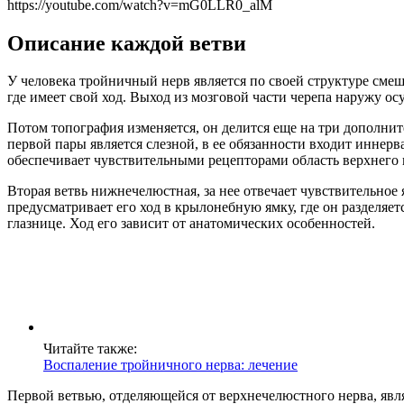
https://youtube.com/watch?v=mG0LLR0_alM
Описание каждой ветви
У человека тройничный нерв является по своей структуре смеша
где имеет свой ход. Выход из мозговой части черепа наружу ос
Потом топография изменяется, он делится еще на три дополните
первой пары является слезной, в ее обязанности входит иннерв
обеспечивает чувствительными рецепторами область верхнего в
Вторая ветвь нижнечелюстная, за нее отвечает чувствительное 
предусматривает его ход в крылонебную ямку, где он разделяе
глазнице. Ход его зависит от анатомических особенностей.
Читайте также:
Воспаление тройничного нерва: лечение
Первой ветвью, отделяющейся от верхнечелюстного нерва, явля