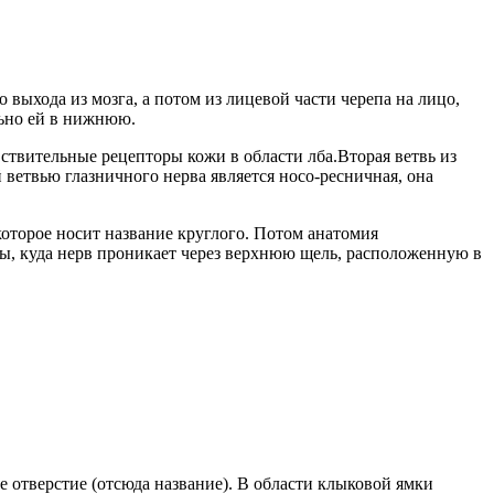
 выхода из мозга, а потом из лицевой части черепа на лицо,
льно ей в нижнюю.
вствительные рецепторы кожи в области лба.Вторая ветвь из
 ветвью глазничного нерва является носо-ресничная, она
 которое носит название круглого. Потом анатомия
ицы, куда нерв проникает через верхнюю щель, расположенную в
е отверстие (отсюда название). В области клыковой ямки