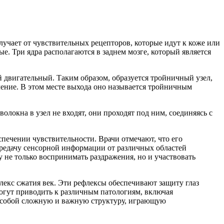
учает от чувствительных рецепторов, которые идут к коже или
е. Три ядра располагаются в заднем мозге, который является
ой двигательный. Таким образом, образуется тройничный узел,
ление. В этом месте выхода оно называется тройничным
олокна в узел не входят, они проходят под ним, соединяясь с
печении чувствительности. Врачи отмечают, что его
ередачу сенсорной информации от различных областей
у не только воспринимать раздражения, но и участвовать
екс сжатия век. Эти рефлексы обеспечивают защиту глаз
огут приводить к различным патологиям, включая
т собой сложную и важную структуру, играющую