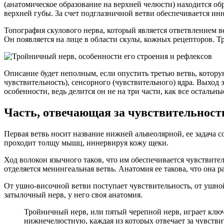
(анатомическое образование на верхней челюсти) находится обр
верхней губы. За счет подглазничной ветви обеспечивается ин
Топография скулового нерва, который является ответвлением в
Он появляется на лице в области скулы, кожных рецепторов. Т
Описание будет неполным, если опустить третью ветвь, котор
чувствительность), сенсорного (чувствительного) ядра. Выход 
особенности, ведь делится он не на три части, как все остальные
Часть, отвечающая за чувствительност
Первая ветвь носит название нижней альвеолярной, ее задача 
проходит толщу мышц, иннервируя кожу щеки.
Ход волокон язычного таков, что им обеспечивается чувствител
отделяется менингеальная ветвь. Анатомия ее такова, что она 
От ушно-височной ветви поступает чувствительность, от ушной
затылочный нерв, у него своя анатомия.
Тройничный нерв, или пятый черепной нерв, играет ключ
нижнечелюстную, каждая из которых отвечает за чувстви