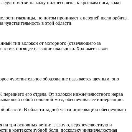
следуют ветви на кожу нижнего века, к крыльям носа, кожи
полости глазницы, но потом проникает к верхней щели орбиты.
а чувствительность в этой области.
анный тип волокон от моторного (отвечающего за
верстие, носящее название овального. Ход имеет свои
торое чувствительное образование называется щечным, оно
70% переднего его отдела. От волокон нижнечелюстного нерва
окрывающей собой головной мозг, обеспечивая ее иннервацию.
ой области. В области задней части иннервацию обеспечивает
я на три основных ветви: глазную, верхнечелюстную и
сти в контексте зубной боли, поскольку нижнечелюстная