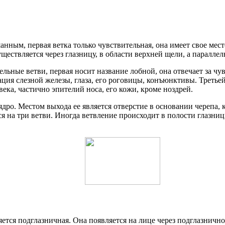
нным, первая ветка только чувствительная, она имеет свое место
уществляется через глазницу, в области верхней щели, а паралле
льные ветви, первая носит название лобной, она отвечает за чу
ация слезной железы, глаза, его роговицы, конъюнктивы. Третьей
ека, частично эпителий носа, его кожи, кроме ноздрей.
ядро. Местом выхода ее является отверстие в основании черепа,
тся на три ветви. Иногда ветвление происходит в полости глазн
ется подглазничная. Она появляется на лице через подглазнично