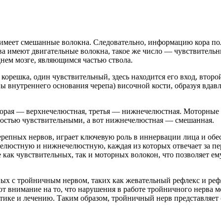
имеет смешанные волокна. Следовательно, информацию кора пол
два имеют двигательные волокна, такое же число — чувствительны
днем мозге, являющимся частью ствола.
 корешка, один чувствительный, здесь находится его вход, втор
ы внутреннего основания черепа) височной кости, образуя вдав
вторая — верхнечелюстная, третья — нижнечелюстная. Моторные в
лностью чувствительными, а вот нижнечелюстная — смешанная.
репных нервов, играет ключевую роль в иннервации лица и обес
челюстную и нижнечелюстную, каждая из которых отвечает за п
как чувствительных, так и моторных волокон, что позволяет ем
ых с тройничным нервом, таких как жевательный рефлекс и рефл
т внимание на то, что нарушения в работе тройничного нерва м
остике и лечению. Таким образом, тройничный нерв представляе