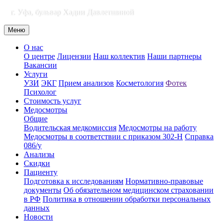
г. Уфа, бульвар Хадии Давлетшиной
Меню
О нас
О центре
Лицензии
Наш коллектив
Наши партнеры
Вакансии
Услуги
УЗИ
ЭКГ
Прием анализов
Косметология
Фотек
Психолог
Стоимость услуг
Медосмотры
Общие
Водительская медкомиссия
Медосмотры на работу
Медосмотры в соответствии с приказом 302-Н
Справка
086/у
Анализы
Скидки
Пациенту
Подготовка к исследованиям
Нормативно-правовые
документы
Об обязательном медицинском страховании
в РФ
Политика в отношении обработки персональных
данных
Новости