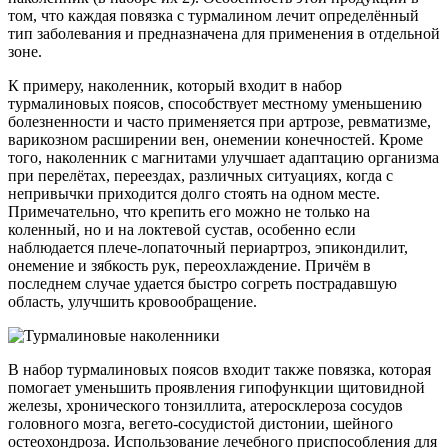
том, что каждая повязка с турмалином лечит определённый
тип заболевания и предназначена для применения в отдельной
зоне.
К примеру, наколенник, который входит в набор
турмалиновых поясов, способствует местному уменьшению
болезненности и часто применяется при артрозе, ревматизме,
варикозном расширении вен, онемении конечностей. Кроме
того, наколенник с магнитами улучшает адаптацию организма
при перелётах, переездах, различных ситуациях, когда с
непривычки приходится долго стоять на одном месте.
Примечательно, что крепить его можно не только на
коленный, но и на локтевой сустав, особенно если
наблюдается плече-лопаточный периартроз, эпикондилит,
онемение и зябкость рук, переохлаждение. Причём в
последнем случае удается быстро согреть пострадавшую
область, улучшить кровообращение.
В набор турмалиновых поясов входит также повязка, которая
помогает уменьшить проявления гипофункции щитовидной
железы, хронического тонзиллита, атеросклероза сосудов
головного мозга, вегето-сосудистой дистонии, шейного
остеохондроза. Использование лечебного приспособления для