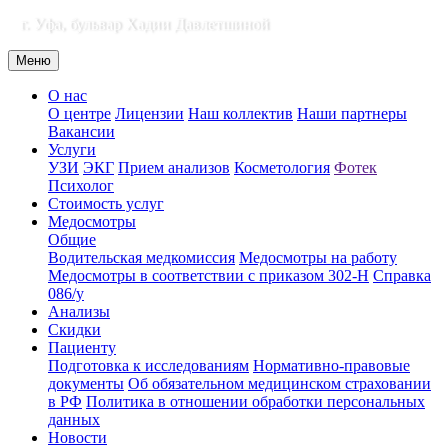
г. Уфа, бульвар Хадии Давлетшиной
Меню
О нас
О центре
Лицензии
Наш коллектив
Наши партнеры
Вакансии
Услуги
УЗИ
ЭКГ
Прием анализов
Косметология
Фотек
Психолог
Стоимость услуг
Медосмотры
Общие
Водительская медкомиссия
Медосмотры на работу
Медосмотры в соответствии с приказом 302-Н
Справка
086/у
Анализы
Скидки
Пациенту
Подготовка к исследованиям
Нормативно-правовые
документы
Об обязательном медицинском страховании
в РФ
Политика в отношении обработки персональных
данных
Новости