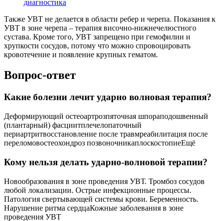
диагностика
Также УВТ не делается в области ребер и черепа. Показания к
УВТ в зоне черепа – терапия височно-нижнечелюстного
сустава. Кроме того, УВТ запрещено при гемофилии и
хрупкости сосудов, потому что можно спровоцировать
кровотечение и появление крупных гематом.
Вопрос-ответ
Какие болезни лечит ударно волновая терапия?
Деформирующий остеоартрозпяточная шпораподошвенный
(плантарный) фасциитплечелопаточный
периартритвосстановление после травмреабилитация после
переломовостеохондроз позвоночникаплоскостопиеЕщё
Кому нельзя делать ударно-волновой терапии?
Новообразования в зоне проведения УВТ. Тромбоз сосудов
любой локализации. Острые инфекционные процессы.
Патология свертывающей системы крови. Беременность.
Нарушение ритма сердцаКожные заболевания в зоне
проведения УВТ