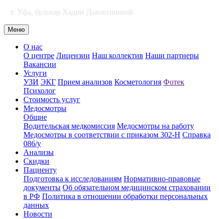
г. Уфа, бульвар Хадии Давлетшиной
Меню
О нас
О центре
Лицензии
Наш коллектив
Наши партнеры
Вакансии
Услуги
УЗИ
ЭКГ
Прием анализов
Косметология
Фотек
Психолог
Стоимость услуг
Медосмотры
Общие
Водительская медкомиссия
Медосмотры на работу
Медосмотры в соответствии с приказом 302-Н
Справка
086/у
Анализы
Скидки
Пациенту
Подготовка к исследованиям
Нормативно-правовые
документы
Об обязательном медицинском страховании
в РФ
Политика в отношении обработки персональных
данных
Новости