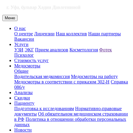
г. Уфа, бульвар Хадии Давлетшиной
Меню
О нас
О центре
Лицензии
Наш коллектив
Наши партнеры
Вакансии
Услуги
УЗИ
ЭКГ
Прием анализов
Косметология
Фотек
Психолог
Стоимость услуг
Медосмотры
Общие
Водительская медкомиссия
Медосмотры на работу
Медосмотры в соответствии с приказом 302-Н
Справка
086/у
Анализы
Скидки
Пациенту
Подготовка к исследованиям
Нормативно-правовые
документы
Об обязательном медицинском страховании
в РФ
Политика в отношении обработки персональных
данных
Новости