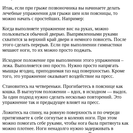
Итак, если при грыже позвоночника вы начинаете делать
лечебные упражнения для грыжи шеи или поясницы, то
можно начать с простейших. Например:
Когда выполняете упражнение вис на руках, можно
пользоваться обычной дверью. Выпрямленными руками
схватится за верхний край двери и немного повисеть. После
этого сделать перерыв. Если при выполнении гимнастики
мешают ноги, то их можно просто поджать.
Исходное положение при выполнении этого упражнения –
лежа. Выполняется оно просто. Нужно просто напрягать
мышцы ягодиц, приподнимая таз над поверхностью. Кроме
того, это упражнение оказывает воздействие на пресс.
Становитесь на четвереньки. Прогибаетесь в пояснице как
кошка. В выгнутом положении – вдох, в исходном — выдох.
За один подход нужно сделать несколько повторений. Это
упражнение так и предыдущее влияет на пресс.
Ложитесь на спину, на ровную поверхность и по очереди
притягиваете к себе согнутые в коленях ноги. При этом
можно помогать себе руками, чтобы нога была притянута как
можно плотнее. Ноги ненадолго нужно задерживать в