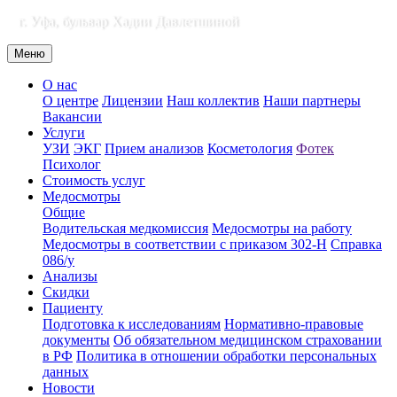
г. Уфа, бульвар Хадии Давлетшиной
Меню
О нас
О центре
Лицензии
Наш коллектив
Наши партнеры
Вакансии
Услуги
УЗИ
ЭКГ
Прием анализов
Косметология
Фотек
Психолог
Стоимость услуг
Медосмотры
Общие
Водительская медкомиссия
Медосмотры на работу
Медосмотры в соответствии с приказом 302-Н
Справка
086/у
Анализы
Скидки
Пациенту
Подготовка к исследованиям
Нормативно-правовые
документы
Об обязательном медицинском страховании
в РФ
Политика в отношении обработки персональных
данных
Новости