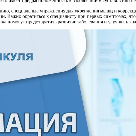
ех, кто имеет предрасположенность к заболеваниям суставов или 
апию, специальные упражнения для укрепления мышц и коррекци
и. Важно обратиться к специалисту при первых симптомах, что
ка помогут предотвратить развитие заболевания и улучшить кач