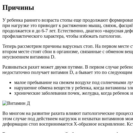
Причины
У ребенка раннего возраста стопы еще продолжают формироват
при нагрузке это приводит к растяжению мышц, связок, фасций
продолжается и до 6-7 лет. Естественно, диагноз «варусная де
профилактического характера, чтобы избежать патологии.
Теперь рассмотрим причины варусных стоп. На первом месте с
втором месте стоят сбои в организме, связанные с обменом вещ
неусвоением витамина D.
Развиваться рахит может двумя путями. В первом случае ребен
недостаточно получает витамин D, а бывает это по следующим
малое пребывание на свежем воздухе под солнечными луч
нарушение обмена веществ у ребенка, когда витамины эл
хронические заболевания почек, желудка, когда ребенок 
Во многом на развитие рахита влияют патологические процессы
этом случае под действием нагрузок и нехватки витаминов мож
деформации стоп воспринимается X-образное искривление. Кст