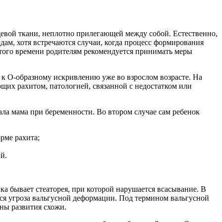
щевой ткани, неплотно прилегающей между собой. Естественно,
дам, хотя встречаются случаи, когда процесс формирования
о этого времени родителям рекомендуется принимать меры
к О-образному искривлению уже во взрослом возрасте. На
ающих рахитом, патологией, связанной с недостатком или
ала мама при беременности. Во втором случае сам ребенок
рме рахита;
й.
а бывает стеаторея, при которой нарушается всасывание. В
ться угроза вальгусной деформации. Под термином вальгусной
ны развития схожи.