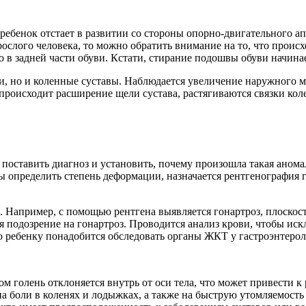
 ребенок отстает в развитии со стороны опорно-двигательного ап
зрослого человека, то можно обратить внимание на то, что прои
 в задней части обуви. Кстати, стирание подошвы обуви начинае
ени, но и коленные суставы. Наблюдается увеличение наружного
происходит расширение щели сустава, растягиваются связки кол
оставить диагноз и установить, почему произошла такая аномал
ы определить степень деформации, назначается рентгенография 
 Например, с помощью рентгена выявляется гонартроз, плоскос
 подозрение на гонартроз. Проводится анализ крови, чтобы иск
то ребенку понадобится обследовать органы ЖКТ у гастроэнтерол
м голень отклоняется внутрь от оси тела, что может привести 
а боли в коленях и лодыжках, а также на быструю утомляемост