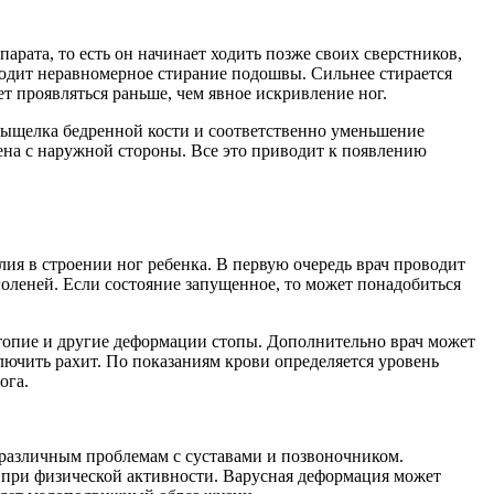
парата, то есть он начинает ходить позже своих сверстников,
сходит неравномерное стирание подошвы. Сильнее стирается
т проявляться раньше, чем явное искривление ног.
 мыщелка бедренной кости и соответственно уменьшение
ена с наружной стороны. Все это приводит к появлению
ия в строении ног ребенка. В первую очередь врач проводит
голеней. Если состояние запущенное, то может понадобиться
топие и другие деформации стопы. Дополнительно врач может
лючить рахит. По показаниям крови определяется уровень
ога.
к различным проблемам с суставами и позвоночником.
ь при физической активности. Варусная деформация может