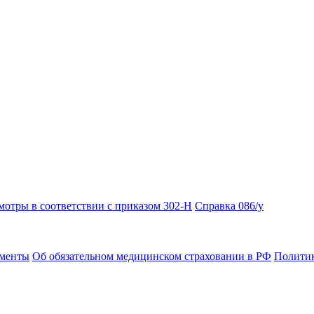
отры в соответствии с приказом 302-Н
Справка 086/у
ументы
Об обязательном медицинском страховании в РФ
Политик