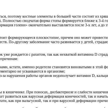
ься, поэтому костные элементы в большей части состоят из хря
. Полностью сводчатая форма стопы формируется ближе к 3-4 го
формация голени» окончательно выставляется после 3-х лет, а д
тоит формирующееся плоскостопие, причем оно может привести 
еств. По-другому заболевание часто развивается у детей, страд
ок уже рождается с рахитом, так как нехваткой витамина D страд
 причинам:
ами, кстати, именно родители становятся виноватыми в этой фо
ементарно не усваиваются в организме;
из-за нарушения работы органов недополучает витамин D, кальци
 в кишечнике. При поносах, дисбактериозе и слабости кишечник
ет развиться как варусная деформация конечностей, так и нача
ати, как при вальгусной, так и при варусной деформации причи