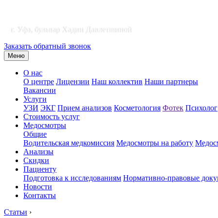
г. Уфа, бульвар Хадии Давлетшиной
Заказать обратный звонок
Меню
О нас
О центре
Лицензии
Наш коллектив
Наши партнеры
Вакансии
Услуги
УЗИ
ЭКГ
Прием анализов
Косметология
Фотек
Психолог
Стоимость услуг
Медосмотры
Общие
Водительская медкомиссия
Медосмотры на работу
Медосм
Анализы
Скидки
Пациенту
Подготовка к исследованиям
Нормативно-правовые док
Новости
Контакты
Статьи
›