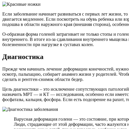
Если заболевание начинает развиваться с первых лет жизни, то
двигается медленнее. Если посмотреть на обувь ребенка или в
подошва в области наружного края (внешняя сторона), особенно
О-образная форма голеней затрагивает не только стопы и гол
внутреннего. В итоге из-за сдавливания внутреннего мыщелка 
болезненности при нагрузке в суставах колен.
Диагностика
Прежде чем начинать лечение деформации конечностей, нужно п
осмотр, пальпацию, собирает анамнез жизни у родителей. Чтоб
сделать и рентген-снимок области бедер.
Цель диагностики – это исключение сопутствующих патологий.
назначить МРТ — и КТ — исследования, особенно если имеется
фосфатазы, кальция, фосфора. Если есть подозрение на рахит, 
Варусная деформация голени — это состояние, при которо
Люди, страдающие от этой деформации, часто жалуются н