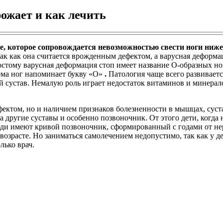
ожает и как лечить
е, которое сопровождается невозможностью свести ноги ниже
, так как она считается врожденным дефектом, а варусная дефор
тому варусная деформация стоп имеет название О-образных ног, 
орма ног напоминает букву «О»
.
Патология чаще всего развивается
й сустав. Немалую роль играет недостаток витаминов и минерал
ектом, но и наличием признаков болезненности в мышцах, суста
другие суставы и особенно позвоночник. От этого дети, когда н
люди имеют кривой позвоночник, сформированный с годами от не
возрасте. Но заниматься самолечением недопустимо, так как у д
лько врач.