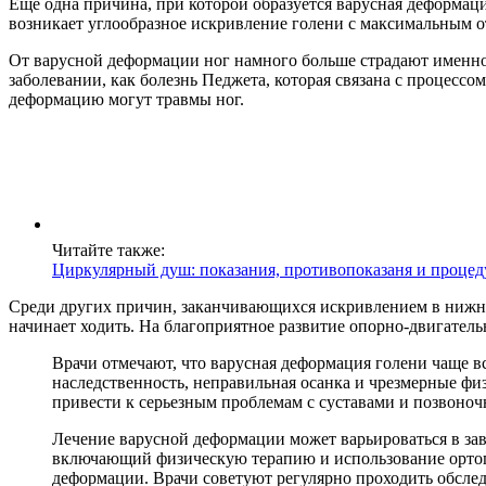
Еще одна причина, при которой образуется варусная деформаци
возникает углообразное искривление голени с максимальным о
От варусной деформации ног намного больше страдают именно 
заболевании, как болезнь Педжета, которая связана с процес
деформацию могут травмы ног.
Читайте также:
Циркулярный душ: показания, противопоказаня и процед
Среди других причин, заканчивающихся искривлением в нижней
начинает ходить. На благоприятное развитие опорно-двигатель
Врачи отмечают, что варусная деформация голени чаще вс
наследственность, неправильная осанка и чрезмерные фи
привести к серьезным проблемам с суставами и позвоноч
Лечение варусной деформации может варьироваться в за
включающий физическую терапию и использование ортопе
деформации. Врачи советуют регулярно проходить обслед