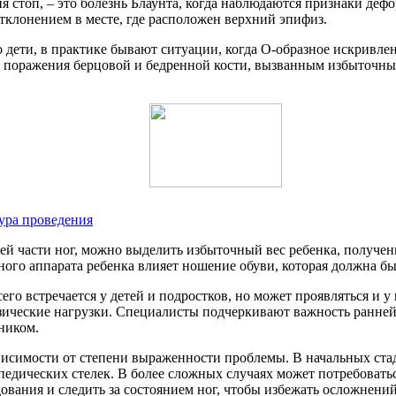
я стоп, – это болезнь Блаунта, когда наблюдаются признаки де
тклонением в месте, где расположен верхний эпифиз.
дети, в практике бывают ситуации, когда О-образное искривлен
сом поражения берцовой и бедренной кости, вызванным избыточн
ура проведения
 части ног, можно выделить избыточный вес ребенка, получение
ного аппарата ребенка влияет ношение обуви, которая должна бы
его встречается у детей и подростков, но может проявляться и
зические нагрузки. Специалисты подчеркивают важность ранней
ником.
висимости от степени выраженности проблемы. В начальных ста
дических стелек. В более сложных случаях может потребоватьс
ования и следить за состоянием ног, чтобы избежать осложнений