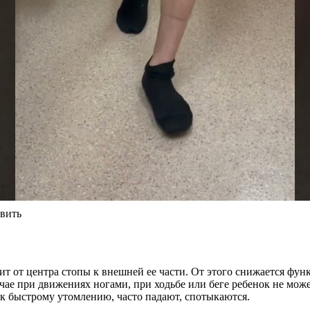
авить
т от центра стопы к внешней ее части. От этого снижается функ
учае при движениях ногами, при ходьбе или беге ребенок не мож
 к быстрому утомлению, часто падают, спотыкаются.