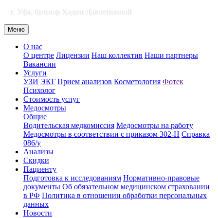
г. Уфа, бульвар Хадии Давлетшиной
Меню
О нас
О центре
Лицензии
Наш коллектив
Наши партнеры
Вакансии
Услуги
УЗИ
ЭКГ
Прием анализов
Косметология
Фотек
Психолог
Стоимость услуг
Медосмотры
Общие
Водительская медкомиссия
Медосмотры на работу
Медосмотры в соответствии с приказом 302-Н
Справка
086/у
Анализы
Скидки
Пациенту
Подготовка к исследованиям
Нормативно-правовые
документы
Об обязательном медицинском страховании
в РФ
Политика в отношении обработки персональных
данных
Новости