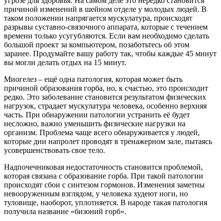
угрозе для здоровья. На самом деле это нередко становится
причиной изменений в шейном отделе у молодых людей. В
таком положении напрягается мускулатура, происходят
разрывы суставно-связочного аппарата, которые с течением
времени только усугубляются. Если вам необходимо сделать
большой проект за компьютером, позаботьтесь об этом
заранее. Продумайте вашу работу так, чтобы каждые 45 минут
вы могли делать отдых на 15 минут.
Миогелез – ещё одна патология, которая может быть
причиной образования горба, но, к счастью, это происходит
редко. Это заболевание становится результатом физических
нагрузок, страдает мускулатура человека, особенно верхняя
часть. При обнаружении патологии устранить её будет
несложно, важно уменьшить физические нагрузки на
организм. Проблема чаще всего обнаруживается у людей,
которые дни напролет проводят в тренажерном зале, пытаясь
усовершенствовать свое тело.
Надпочечниковая недостаточность становится проблемой,
которая связана с образование горба. При такой патологии
происходят сбои с синтезом гормонов. Изменения заметны
невооруженным взглядом, у человека худеют ноги, но
туловище, наоборот, уплотняется. В народе такая патология
получила название «бизоний горб».