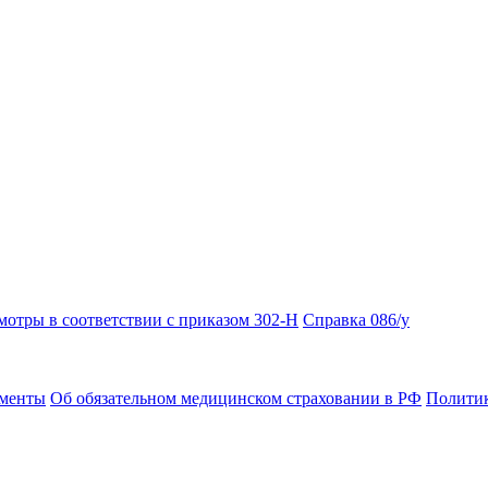
отры в соответствии с приказом 302-Н
Справка 086/у
ументы
Об обязательном медицинском страховании в РФ
Политик