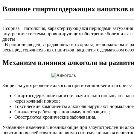
Влияние спиртосодержащих напитков н
Псориаз – патология, характеризующаяся периодами затухания
внутренние системы провоцирующих обострение болезни факт
диеты
. В рационе людей, страдающих от псориаза, не должно быть р
весь вред горячительных напитков пациенты с дерматозом осоз
Механизм влияния алкоголя на развити
Запрет на употребление алкоголя при возникновении псориаза 
Спиртосодержащие напитки значительно повышают нагруз
через кожный покров;
Токсические компоненты алкоголя нарушают нормальное
Снижается работа органов иммунной защиты;
Обостряются хронические заболевания.
Указанные изменения, возникающие при злоупотреблении алког
негативно воздействует на нервную систему, повышая вероятн