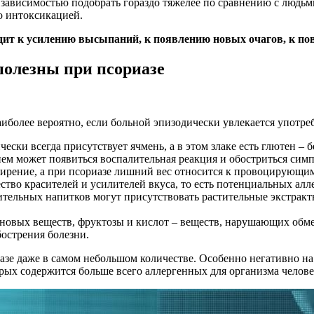
 зависимостью подобрать гораздо тяжелее по сравнению с люд
о интоксикацией.
дит к усилению высыпаний, к появлению новых очагов, к по
полезны при псориазе
иболее вероятно, если больной эпизодически увлекается употре
ески всегда присутствует ячмень, а в этом злаке есть глютен –
ем может появиться воспалительная реакция и обостриться сим
жирение, а при псориазе лишний вес относится к провоцирующим
ство красителей и усилителей вкуса, то есть потенциальных алл
ячительных напитков могут присутствовать растительные экстрак
новых веществ, фруктозы и кислот – веществ, нарушающих обмен
бострения болезни.
зе даже в самом небольшом количестве. Особенно негативно на
орых содержится больше всего аллергенных для организма челове