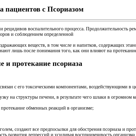
а пациентов с Псориазом
 и рецидивов воспалительного процесса. Продолжительность ре
оров и соблюдением определенной
аздражающих веществ, в том числе и напитков, содержащих этано
нают лишь после понимания того, как они влияют на протекание
е и протекание псориаза
связан с его токсическими компонентами, воздействующими в це
ку на структуры печени, в результате чего шлаки в огромном к
 протекание обменных реакций в организме;
олем, создают все предпосылки для обострения псориаза и прот
ость развития депрессий и усиливая восприимчивость организма