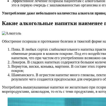
Эффективное лечение псориаза пациентам с алкогольной
это в первую очередь с зашлакованностью организма и ег
Употребление даже небольшого количества алкоголя приво
Какие алкогольные напитки наименее 
Обострение псориаза и протекание болезни в тяжелой форме на
Пива. В любых сортах слабоалкогольного напитка практич
обменные реакции в кожном покрове. Под его воздействи
напитком, что при частом его употреблении возможно о
Ликеров. В сладких напитках содержится большое количе
Вермутов, виски, коньяка, мартини. В составе этих гор
покров;
Шампанского. В игристом напитке много глюкозы, пекти
результате чего создаются предпосылки для очередного о
Употреблять вышеуказанные напитки не желательно при псориа
морепродуктами, шоколадом, то есть с теми продуктами, в кот