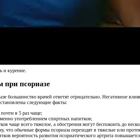
ь и курение.
м при псориазе
зе большинство врачей ответят отрицательно. Негативное влия
установлены следующие факты:
почти в 5 раз чаще;
именно употреблением спиртных напитков;
в чаще всего тяжелое, а обострения могут беспокоить до нескол
му, что обычные формы псориаза переходят в тяжелые или проте
ов вероятность развития псориатического артрита повышается 