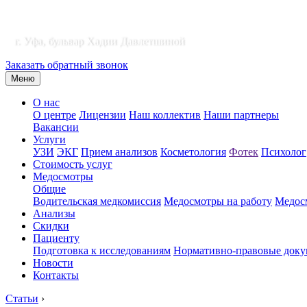
г. Уфа, бульвар Хадии Давлетшиной
Заказать обратный звонок
Меню
О нас
О центре
Лицензии
Наш коллектив
Наши партнеры
Вакансии
Услуги
УЗИ
ЭКГ
Прием анализов
Косметология
Фотек
Психолог
Стоимость услуг
Медосмотры
Общие
Водительская медкомиссия
Медосмотры на работу
Медосм
Анализы
Скидки
Пациенту
Подготовка к исследованиям
Нормативно-правовые док
Новости
Контакты
Статьи
›