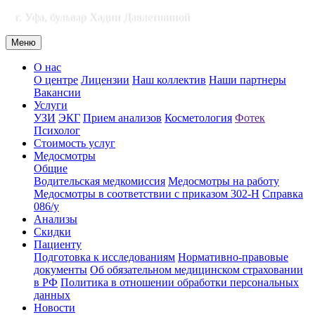
г. Уфа, бульвар Хадии Давлетшиной
Меню
О нас
О центре
Лицензии
Наш коллектив
Наши партнеры
Вакансии
Услуги
УЗИ
ЭКГ
Прием анализов
Косметология
Фотек
Психолог
Стоимость услуг
Медосмотры
Общие
Водительская медкомиссия
Медосмотры на работу
Медосмотры в соответствии с приказом 302-Н
Справка
086/у
Анализы
Скидки
Пациенту
Подготовка к исследованиям
Нормативно-правовые
документы
Об обязательном медицинском страховании
в РФ
Политика в отношении обработки персональных
данных
Новости