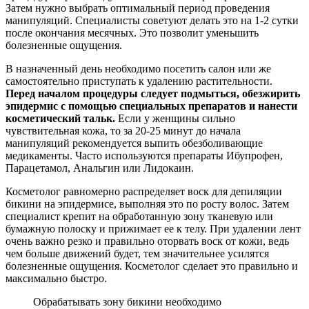
Затем нужно выбрать оптимальный период проведения
манипуляций. Специалисты советуют делать это на 1-2 сутки
после окончания месячных. Это позволит уменьшить
болезненные ощущения.
В назначенный день необходимо посетить салон или же
самостоятельно приступать к удалению растительности.
Перед началом процедуры следует подмыться, обезжирить
эпидермис с помощью специальных препаратов и нанести
косметический тальк.
Если у женщины сильно
чувствительная кожа, то за 20-25 минут до начала
манипуляций рекомендуется выпить обезболивающие
медикаменты. Часто используются препараты Ибупрофен,
Парацетамол, Анальгин или Лидокаин.
Косметолог равномерно распределяет воск для депиляции
бикини на эпидермисе, выполняя это по росту волос. Затем
специалист крепит на обработанную зону тканевую или
бумажную полоску и прижимает ее к телу. При удалении лент
очень важно резко и правильно оторвать воск от кожи, ведь
чем больше движений будет, тем значительнее усилятся
болезненные ощущения. Косметолог сделает это правильно и
максимально быстро.
Обрабатывать зону бикини необходимо