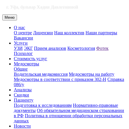
г. Уфа, бульвар Хадии Давлетшиной
Меню
О нас
О центре
Лицензии
Наш коллектив
Наши партнеры
Вакансии
Услуги
УЗИ
ЭКГ
Прием анализов
Косметология
Фотек
Психолог
Стоимость услуг
Медосмотры
Общие
Водительская медкомиссия
Медосмотры на работу
Медосмотры в соответствии с приказом 302-Н
Справка
086/у
Анализы
Скидки
Пациенту
Подготовка к исследованиям
Нормативно-правовые
документы
Об обязательном медицинском страховании
в РФ
Политика в отношении обработки персональных
данных
Новости