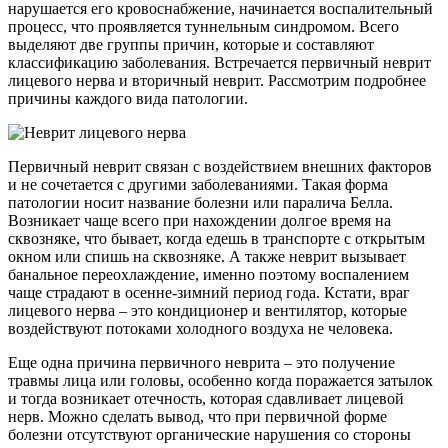
нарушается его кровоснабжение, начинается воспалительный
процесс, что проявляется туннельным синдромом. Всего
выделяют две группы причин, которые и составляют
классификацию заболевания. Встречается первичный неврит
лицевого нерва и вторичный неврит. Рассмотрим подробнее
причины каждого вида патологии.
Первичный неврит связан с воздействием внешних факторов
и не сочетается с другими заболеваниями. Такая форма
патологии носит название болезни или паралича Белла.
Возникает чаще всего при нахождении долгое время на
сквозняке, что бывает, когда едешь в транспорте с открытым
окном или спишь на сквозняке. А также неврит вызывает
банальное переохлаждение, именно поэтому воспалением
чаще страдают в осенне-зимний период года. Кстати, враг
лицевого нерва – это кондиционер и вентилятор, которые
воздействуют потоками холодного воздуха не человека.
Еще одна причина первичного неврита – это получение
травмы лица или головы, особенно когда поражается затылок
и тогда возникает отечность, которая сдавливает лицевой
нерв. Можно сделать вывод, что при первичной форме
болезни отсутствуют органические нарушения со стороны