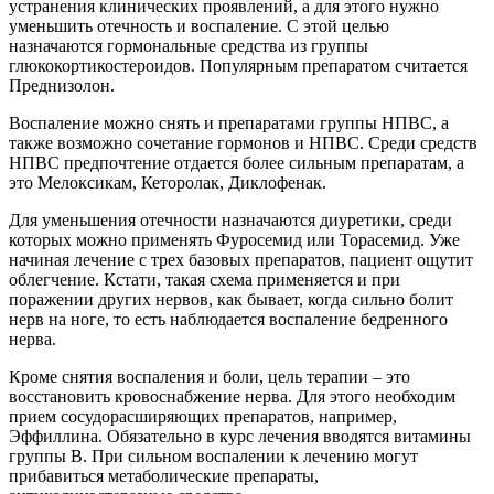
устранения клинических проявлений, а для этого нужно
уменьшить отечность и воспаление. С этой целью
назначаются гормональные средства из группы
глюкокортикостероидов. Популярным препаратом считается
Преднизолон.
Воспаление можно снять и препаратами группы НПВС, а
также возможно сочетание гормонов и НПВС. Среди средств
НПВС предпочтение отдается более сильным препаратам, а
это Мелоксикам, Кеторолак, Диклофенак.
Для уменьшения отечности назначаются диуретики, среди
которых можно применять Фуросемид или Торасемид. Уже
начиная лечение с трех базовых препаратов, пациент ощутит
облегчение. Кстати, такая схема применяется и при
поражении других нервов, как бывает, когда сильно болит
нерв на ноге, то есть наблюдается воспаление бедренного
нерва.
Кроме снятия воспаления и боли, цель терапии – это
восстановить кровоснабжение нерва. Для этого необходим
прием сосудорасширяющих препаратов, например,
Эффиллина. Обязательно в курс лечения вводятся витамины
группы B. При сильном воспалении к лечению могут
прибавиться метаболические препараты,