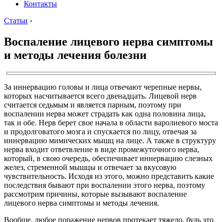
Контакты
Статьи
›
Воспаление лицевого нерва симптомы
и методы лечения болезни
За иннервацию головы и лица отвечают черепные нервы,
которых насчитывается всего двенадцать. Лицевой нерв
считается седьмым и является парным, поэтому при
воспалении нерва может страдать как одна половина лица,
так и обе. Нерв берет свое начала в области варолиевого моста
и продолговатого мозга и спускается по лицу, отвечая за
иннервацию мимических мышц на лице. А также в структуру
нерва входит ответвление в виде промежуточного нерва,
который, в свою очередь, обеспечивает иннервацию слезных
желез, стременной мышцы и отвечает за вкусовую
чувствительность. Исходя из этого, можно представить какие
последствия бывают при воспалении этого нерва, поэтому
рассмотрим причины, которые вызывают воспаление
лицевого нерва симптомы и методы лечения.
Вообще, любое поражение нервов протекает тяжело, будь это