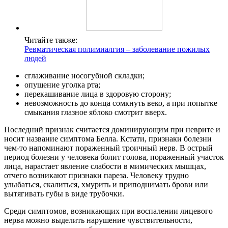
Читайте также:
Ревматическая полимиалгия – заболевание пожилых
людей
сглаживание носогубной складки;
опущение уголка рта;
перекашивание лица в здоровую сторону;
невозможность до конца сомкнуть веко, а при попытке
смыкания глазное яблоко смотрит вверх.
Последний признак считается доминирующим при неврите и
носит название симптома Белла. Кстати, признаки болезни
чем-то напоминают пораженный троичный нерв. В острый
период болезни у человека болит голова, пораженный участок
лица, нарастает явление слабости в мимических мышцах,
отчего возникают признаки пареза. Человеку трудно
улыбаться, скалиться, хмурить и приподнимать брови или
вытягивать губы в виде трубочки.
Среди симптомов, возникающих при воспалении лицевого
нерва можно выделить нарушение чувствительности,