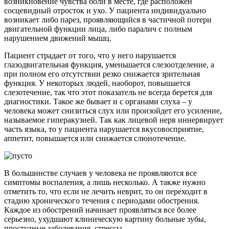
возникновение чувства боли в месте, где расположен
сосцевидный отросток и ухо. У пациента индивидуально
возникает либо парез, проявляющийся в частичной потери
двигательной функции лица, либо паралич с полным
нарушением движений мышц.
Пациент страдает от того, что у него нарушается
глазодвигательная функция, уменьшается слезоотделение, а
при полном его отсутствии резко снижается зрительная
функция. У некоторых людей, наоборот, повышается
слезотечение, так что этот показатель не всегда берется для
диагностики. Такое же бывает и с органами слуха – у
человека может снизиться слух или произойдет его усиление,
называемое гиперакузией. Так как лицевой нерв иннервирует
часть языка, то у пациента нарушается вкусовосприятие,
аппетит, повышается или снижается слюнотечение.
В большинстве случаев у человека не проявляются все
симптомы воспаления, а лишь несколько. А также нужно
отметить то, что если не лечить неврит, то он переходит в
стадию хронического течения с периодами обострения.
Каждое из обострений начинает проявляться все более
серьезно, ухудшают клиническую картину больные зубы,
простудные заболевания, стрессы.