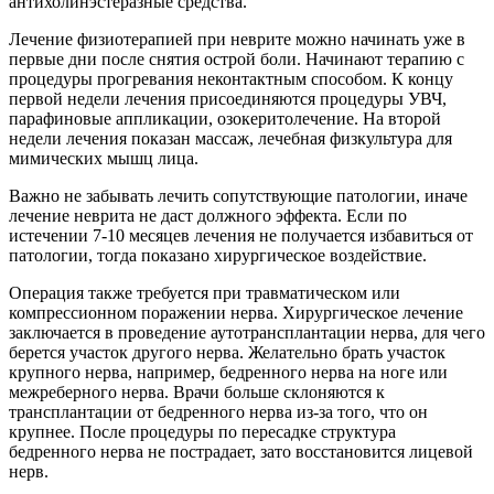
антихолинэстеразные средства.
Лечение физиотерапией при неврите можно начинать уже в
первые дни после снятия острой боли. Начинают терапию с
процедуры прогревания неконтактным способом. К концу
первой недели лечения присоединяются процедуры УВЧ,
парафиновые аппликации, озокеритолечение. На второй
недели лечения показан массаж, лечебная физкультура для
мимических мышц лица.
Важно не забывать лечить сопутствующие патологии, иначе
лечение неврита не даст должного эффекта. Если по
истечении 7-10 месяцев лечения не получается избавиться от
патологии, тогда показано хирургическое воздействие.
Операция также требуется при травматическом или
компрессионном поражении нерва. Хирургическое лечение
заключается в проведение аутотрансплантации нерва, для чего
берется участок другого нерва. Желательно брать участок
крупного нерва, например, бедренного нерва на ноге или
межреберного нерва. Врачи больше склоняются к
трансплантации от бедренного нерва из-за того, что он
крупнее. После процедуры по пересадке структура
бедренного нерва не пострадает, зато восстановится лицевой
нерв.