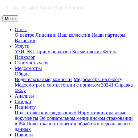
г. Уфа, бульвар Хадии Давлетшиной
Меню
О нас
О центре
Лицензии
Наш коллектив
Наши партнеры
Вакансии
Услуги
УЗИ
ЭКГ
Прием анализов
Косметология
Фотек
Психолог
Стоимость услуг
Медосмотры
Общие
Водительская медкомиссия
Медосмотры на работу
Медосмотры в соответствии с приказом 302-Н
Справка
086/у
Анализы
Скидки
Пациенту
Подготовка к исследованиям
Нормативно-правовые
документы
Об обязательном медицинском страховании
в РФ
Политика в отношении обработки персональных
данных
Новости