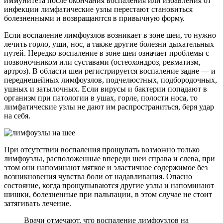
иммунитета после окончания воспаления или избавления от
инфекции лимфатические узлы перестают становиться
болезненными и возвращаются в привычную форму.
Если воспаление лимфоузлов возникает в зоне шеи, то нужно
лечить горло, уши, нос, а также другие болезни дыхательных
путей. Нередко воспаление в зоне шеи означает проблемы с
позвоночником или суставами (остеохондроз, ревматизм,
артроз). В области шеи регистрируется воспаление задне — и
переднешейных лимфоузлов, подчелюстных, подбородочных,
ушных и затылочных. Если вирусы и бактерии попадают в
организм при патологии в ушах, горле, полости носа, то
лимфатические узлы не дают им распространиться, беря удар
на себя.
При отсутствии воспаления прощупать возможно только
лимфоузлы, расположенные впереди шеи справа и слева, при
этом они напоминают мягкое и эластичное содержимое без
возникновения чувства боли от надавливания. Опасно
состояние, когда прощупываются другие узлы и напоминают
шишки, болезненные при пальпации, в этом случае не стоит
затягивать лечение.
Врачи отмечают, что воспаление лимфоузлов на