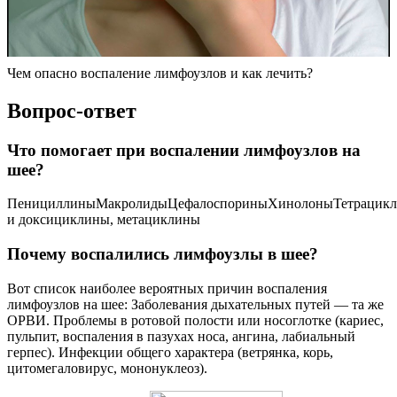
Чем опасно воспаление лимфоузлов и как лечить?
Вопрос-ответ
Что помогает при воспалении лимфоузлов на
шее?
ПенициллиныМакролидыЦефалоспориныХинолоныТетрацик
и доксициклины, метациклины
Почему воспалились лимфоузлы в шее?
Вот список наиболее вероятных причин воспаления
лимфоузлов на шее: Заболевания дыхательных путей — та же
ОРВИ. Проблемы в ротовой полости или носоглотке (кариес,
пульпит, воспаления в пазухах носа, ангина, лабиальный
герпес). Инфекции общего характера (ветрянка, корь,
цитомегаловирус, мононуклеоз).