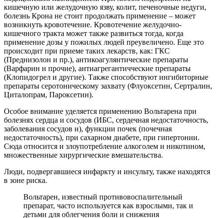
кишечную или желудочную язву, колит, печеночные недуги,
болезнь Крона не стоит продолжать применение – может
возникнуть кровотечение. Кровотечение желудочно-
кишечного тракта может также развиться тогда, когда
применение дозы у пожилых людей преувеличено. Еще это
происходит при приеме таких лекарств, как: ГКС
(Преднизолон и пр.), антикоагулянтические препараты
(Варфарин и прочие), антиагрегантичческие препараты
(Клопидогрел и другие). Также способствуют ингибиторные
препараты серотоническому захвату (Флуоксетин, Сертралин,
Циталопрам, Пароксетин).
Особое внимание уделяется применению Вольтарена при
болезнях сердца и сосудов (ИБС, сердечная недостаточность,
заболевания сосудов и), функции почек (почечная
недостаточность), при сахарном диабете, при гипертонии.
Сюда относится и злоупотребление алкоголем и никотином,
множественные хирургические вмешательства.
Люди, подвергавшиеся инфаркту и инсульту, также находятся
в зоне риска.
Вольтарен, известный противовоспалительный
препарат, часто используется как взрослыми, так и
детьми для облегчения боли и снижения