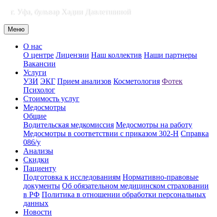
г. Уфа, бульвар Хадии Давлетшиной
Меню
О нас
О центре
Лицензии
Наш коллектив
Наши партнеры
Вакансии
Услуги
УЗИ
ЭКГ
Прием анализов
Косметология
Фотек
Психолог
Стоимость услуг
Медосмотры
Общие
Водительская медкомиссия
Медосмотры на работу
Медосмотры в соответствии с приказом 302-Н
Справка
086/у
Анализы
Скидки
Пациенту
Подготовка к исследованиям
Нормативно-правовые
документы
Об обязательном медицинском страховании
в РФ
Политика в отношении обработки персональных
данных
Новости