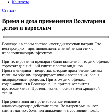
Контакты
Статьи
›
Время и доза применения Вольтарена
детям и взрослым
Вольтарен в своем составе имеет диклофенак натрия. Это
нестероидно – противовоспалительный анальгетик с
жаропонижающим эффектом.
При тестировании препарата было выяснено, что диклофенак
тормозит дальнейший синтез простагландинов.
Простагландины – вещества. которые практически самым
главным образом продуцируют очаги воспаления, боль и
лихорадочные процессы. При этом диклофенак,
содержащийся в Вольтарене, не притесняет синтез
протеогликанов. Протеогликаны – основатели хрящевой
ткани.
При ревматологии противовоспалительное и
анальгезирующее действие свечи Вольтарен уменьшает
симптоматику: боль при движении и в состоянии покоя,