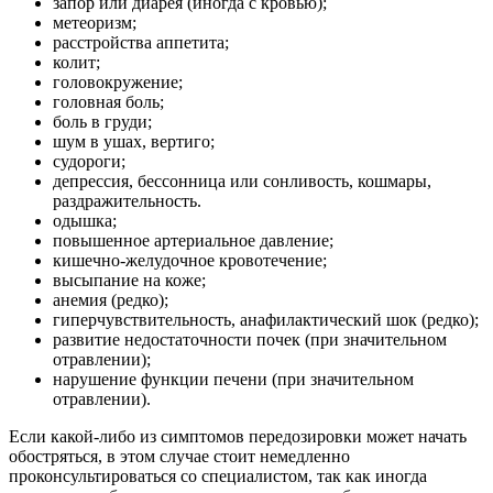
запор или диарея (иногда с кровью);
метеоризм;
расстройства аппетита;
колит;
головокружение;
головная боль;
боль в груди;
шум в ушах, вертиго;
судороги;
депрессия, бессонница или сонливость, кошмары,
раздражительность.
одышка;
повышенное артериальное давление;
кишечно-желудочное кровотечение;
высыпание на коже;
анемия (редко);
гиперчувствительность, анафилактический шок (редко);
развитие недостаточности почек (при значительном
отравлении);
нарушение функции печени (при значительном
отравлении).
Если какой-либо из симптомов передозировки может начать
обостряться, в этом случае стоит немедленно
проконсультироваться со специалистом, так как иногда