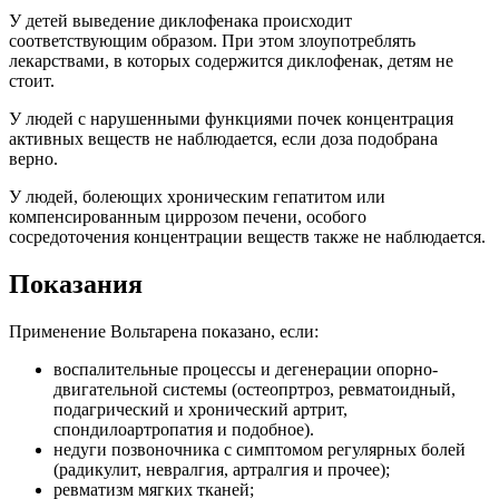
У детей выведение диклофенака происходит
соответствующим образом. При этом злоупотреблять
лекарствами, в которых содержится диклофенак, детям не
стоит.
У людей с нарушенными функциями почек концентрация
активных веществ не наблюдается, если доза подобрана
верно.
У людей, болеющих хроническим гепатитом или
компенсированным циррозом печени, особого
сосредоточения концентрации веществ также не наблюдается.
Показания
Применение Вольтарена показано, если:
воспалительные процессы и дегенерации опорно-
двигательной системы (остеопртроз, ревматоидный,
подагрический и хронический артрит,
спондилоартропатия и подобное).
недуги позвоночника с симптомом регулярных болей
(радикулит, невралгия, артралгия и прочее);
ревматизм мягких тканей;