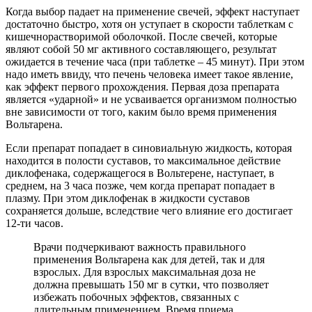
Когда выбор падает на применение свечей, эффект наступает
достаточно быстро, хотя он уступает в скорости таблеткам с
кишечнорастворимой оболочкой. После свечей, которые
являют собой 50 мг активного составляющего, результат
ожидается в течение часа (при таблетке – 45 минут). При этом
надо иметь ввиду, что печень человека имеет такое явление,
как эффект первого прохождения. Первая доза препарата
является «ударной» и не усваивается организмом полностью
вне зависимости от того, каким было время применения
Вольтарена.
Если препарат попадает в синовиальную жидкость, которая
находится в полости суставов, то максимальное действие
диклофенака, содержащегося в Вольтерене, наступает, в
среднем, на 3 часа позже, чем когда препарат попадает в
плазму. При этом диклофенак в жидкости суставов
сохраняется дольше, вследствие чего влияние его достигает
12-ти часов.
Врачи подчеркивают важность правильного
применения Вольтарена как для детей, так и для
взрослых. Для взрослых максимальная доза не
должна превышать 150 мг в сутки, что позволяет
избежать побочных эффектов, связанных с
длительным применением. Время приема