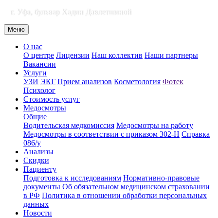
г. Уфа, бульвар Хадии Давлетшиной
Меню
О нас
О центре
Лицензии
Наш коллектив
Наши партнеры
Вакансии
Услуги
УЗИ
ЭКГ
Прием анализов
Косметология
Фотек
Психолог
Стоимость услуг
Медосмотры
Общие
Водительская медкомиссия
Медосмотры на работу
Медосмотры в соответствии с приказом 302-Н
Справка
086/у
Анализы
Скидки
Пациенту
Подготовка к исследованиям
Нормативно-правовые
документы
Об обязательном медицинском страховании
в РФ
Политика в отношении обработки персональных
данных
Новости