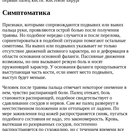
первый палец кисти. Кистевой хирург
Симптоматика
Признаки, которыми сопровождаются подвывих или вывих
пальца руки, проявляются острой болью после получения
травмы. Но подобное нередко случается и после перелома,
сориентироваться в подобной ситуации помогают остальные
симптомы. На вывих или подвывих указывает не только
отсутствие движений активного характера, но и деформация в
области основания основной фаланги. Пассивные движения
возможны, но они вызывают резкую боль и носят
пружинящий характер. У основания фаланги прощупывается
выступающая часть кости, если имеет место подвывих,
выступ будет меньше.
Человек после травмы пальца отмечает некоторое онемение в
нем, чувство распирающей боли. Палец отекает, боль
становится распирающей, подобное свидетельствует о
сдавливании сосудов и нервов. Сам же палец развернут в
неестественном положении или оттопырен от ладони. По
мере заживления под кожей распространяется синяк, пугаться
подобного состояния не надо, это закономерность. Кровь,
вытекшая из разорванных сосудов, постепенно
распространяется по сухожилию, но с течением времени все