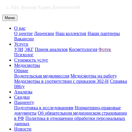
г. Уфа, бульвар Хадии Давлетшиной
Меню
О нас
О центре
Лицензии
Наш коллектив
Наши партнеры
Вакансии
Услуги
УЗИ
ЭКГ
Прием анализов
Косметология
Фотек
Психолог
Стоимость услуг
Медосмотры
Общие
Водительская медкомиссия
Медосмотры на работу
Медосмотры в соответствии с приказом 302-Н
Справка
086/у
Анализы
Скидки
Пациенту
Подготовка к исследованиям
Нормативно-правовые
документы
Об обязательном медицинском страховании
в РФ
Политика в отношении обработки персональных
данных
Новости