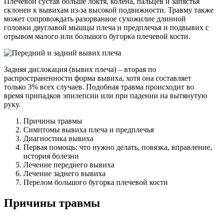
Плечевой сустав больше локтя, колена, пальцев и запястья
склонен к вывихам из-за высокой подвижности. Травму также
может сопровождать разорванное сухожилие длинной
головки двуглавой мышцы плеча и предплечья и подвывих с
отрывом малого или большого бугорка плечевой кости.
Задняя дислокация (вывих плеча) – вторая по
распространенности форма вывиха, хотя она составляет
только 3% всех случаев. Подобная травма происходит во
время припадков эпилепсии или при падении на вытянутую
руку.
Причины травмы
Симптомы вывиха плеча и предплечья
Диагностика вывиха
Первая помощь: что нужно делать, повязка, вправление,
история болезни
Лечение переднего вывиха
Лечение заднего вывиха
Перелом большого бугорка плечевой кости
Причины травмы