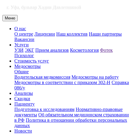
г. Уфа, бульвар Хадии Давлетшиной
Меню
О нас
О центре
Лицензии
Наш коллектив
Наши партнеры
Вакансии
Услуги
УЗИ
ЭКГ
Прием анализов
Косметология
Фотек
Психолог
Стоимость услуг
Медосмотры
Общие
Водительская медкомиссия
Медосмотры на работу
Медосмотры в соответствии с приказом 302-Н
Справка
086/у
Анализы
Скидки
Пациенту
Подготовка к исследованиям
Нормативно-правовые
документы
Об обязательном медицинском страховании
в РФ
Политика в отношении обработки персональных
данных
Новости