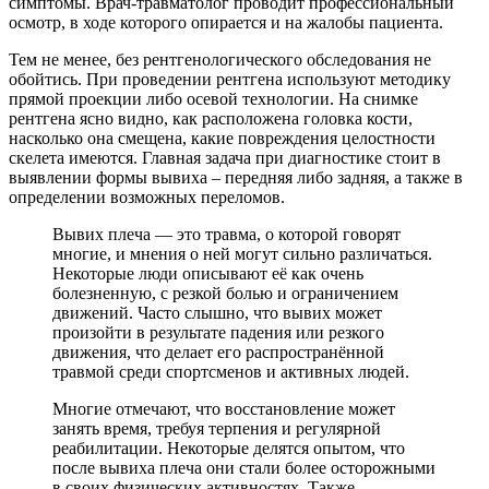
симптомы. Врач-травматолог проводит профессиональный
осмотр, в ходе которого опирается и на жалобы пациента.
Тем не менее, без рентгенологического обследования не
обойтись. При проведении рентгена используют методику
прямой проекции либо осевой технологии. На снимке
рентгена ясно видно, как расположена головка кости,
насколько она смещена, какие повреждения целостности
скелета имеются. Главная задача при диагностике стоит в
выявлении формы вывиха – передняя либо задняя, а также в
определении возможных переломов.
Вывих плеча — это травма, о которой говорят
многие, и мнения о ней могут сильно различаться.
Некоторые люди описывают её как очень
болезненную, с резкой болью и ограничением
движений. Часто слышно, что вывих может
произойти в результате падения или резкого
движения, что делает его распространённой
травмой среди спортсменов и активных людей.
Многие отмечают, что восстановление может
занять время, требуя терпения и регулярной
реабилитации. Некоторые делятся опытом, что
после вывиха плеча они стали более осторожными
в своих физических активностях. Также