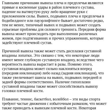
Главными причинами вывиха плеча и предплечья являются
прямые и косвенные удары в район плечевого сустава,
падение на вытянутую руку либо вращение руки с
приложением силы. Вывих, подвывих плеча и предплечья в
бодибилдинге или пауэрлифтинге бывает достаточно редко,
тем не менее, типичный вывих и подвывих может создать
серьезные проблемы для силового тренинга. Передняя форма
вывиха может происходить при выполнении различных
жимов, при подтягиваниях и прочих упражнениях, которые
задействуют плечевой сустав.
Причиной вывиха также может стать дисплазия суставной
впадины лопатки. Это связано с тем, что некоторые люди
имеют менее глубокую суставную впадину, вследствие чего
вероятность вывиха вырастает в разы. Помимо этого,
суставная впадина может сильно наклоняться вперед
(передняя инклинация) либо назад (задняя инклинация), что
также увеличивает шансы на вывих, подвывих передней и
задней формы соответственно. Наличие гипоплазии
суставной впадины также может способствовать вывиху
головки плечевой кости.
Плавание, теннис, баскетбол, волейбол – эти виды спорта
требуют частые движения с избыточным размахом, что может
также приводить к вывихам плечевой кости. Некоторая