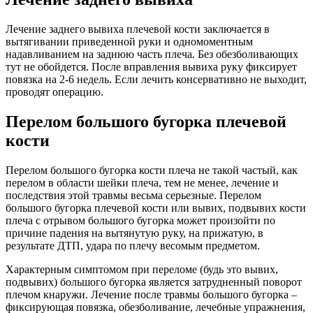
Лечение заднего вывиха плечевой кости заключается в
вытягивании приведенной руки и одномоментным
надавливанием на заднюю часть плеча. Без обезболивающих
тут не обойдется. После вправления вывиха руку фиксирует
повязка на 2-6 недель. Если лечить консервативно не выходит,
проводят операцию.
Перелом большого бугорка плечевой
кости
Перелом большого бугорка кости плеча не такой частый, как
перелом в области шейки плеча, тем не менее, лечение и
последствия этой травмы весьма серьезные. Перелом
большого бугорка плечевой кости или вывих, подвывих кости
плеча с отрывом большого бугорка может произойти по
причине падения на вытянутую руку, на прижатую, в
результате ДТП, удара по плечу весомым предметом.
Характерным симптомом при переломе (будь это вывих,
подвывих) большого бугорка является затрудненный поворот
плечом кнаружи. Лечение после травмы большого бугорка –
фиксирующая повязка, обезболивание, лечебные упражнения,