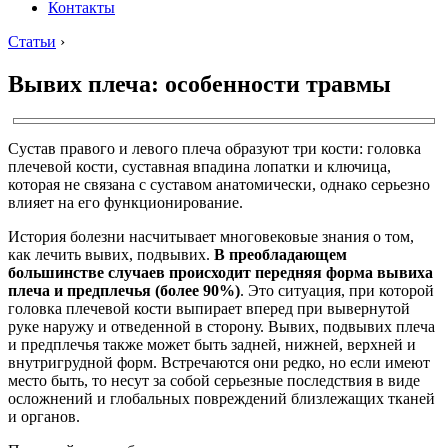
Контакты
Статьи
›
Вывих плеча: особенности травмы
Сустав правого и левого плеча образуют три кости: головка
плечевой кости, суставная впадина лопатки и ключица,
которая не связана с суставом анатомически, однако серьезно
влияет на его функционирование.
История болезни насчитывает многовековые знания о том,
как лечить вывих, подвывих.
В преобладающем
большинстве случаев происходит передняя форма вывиха
плеча и предплечья (более 90%)
. Это ситуация, при которой
головка плечевой кости выпирает вперед при вывернутой
руке наружу и отведенной в сторону. Вывих, подвывих плеча
и предплечья также может быть задней, нижней, верхней и
внутригрудной форм. Встречаются они редко, но если имеют
место быть, то несут за собой серьезные последствия в виде
осложнений и глобальных повреждений близлежащих тканей
и органов.