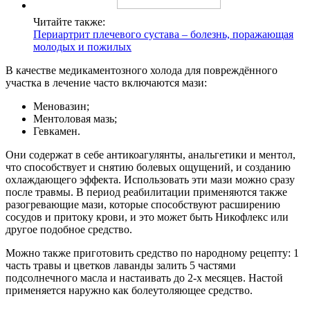
Читайте также:
Периартрит плечевого сустава – болезнь, поражающая
молодых и пожилых
В качестве медикаментозного холода для повреждённого
участка в лечение часто включаются мази:
Меновазин;
Ментоловая мазь;
Гевкамен.
Они содержат в себе антикоагулянты, анальгетики и ментол,
что способствует и снятию болевых ощущений, и созданию
охлаждающего эффекта. Использовать эти мази можно сразу
после травмы. В период реабилитации применяются также
разогревающие мази, которые способствуют расширению
сосудов и притоку крови, и это может быть Никофлекс или
другое подобное средство.
Можно также приготовить средство по народному рецепту: 1
часть травы и цветков лаванды залить 5 частями
подсолнечного масла и настаивать до 2-х месяцев. Настой
применяется наружно как болеутоляющее средство.