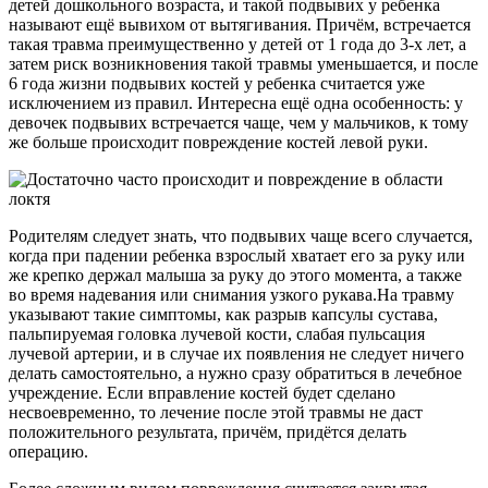
детей дошкольного возраста, и такой подвывих у ребенка
называют ещё вывихом от вытягивания. Причём, встречается
такая травма преимущественно у детей от 1 года до 3-х лет, а
затем риск возникновения такой травмы уменьшается, и после
6 года жизни подвывих костей у ребенка считается уже
исключением из правил. Интересна ещё одна особенность: у
девочек подвывих встречается чаще, чем у мальчиков, к тому
же больше происходит повреждение костей левой руки.
Родителям следует знать, что подвывих чаще всего случается,
когда при падении ребенка взрослый хватает его за руку или
же крепко держал малыша за руку до этого момента, а также
во время надевания или снимания узкого рукава.На травму
указывают такие симптомы, как разрыв капсулы сустава,
пальпируемая головка лучевой кости, слабая пульсация
лучевой артерии, и в случае их появления не следует ничего
делать самостоятельно, а нужно сразу обратиться в лечебное
учреждение. Если вправление костей будет сделано
несвоевременно, то лечение после этой травмы не даст
положительного результата, причём, придётся делать
операцию.