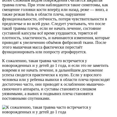
Более сложным видом повреждения считается закрытая
травма плеча. При этом наблюдаются такие симптомы, как
смещение головки кости вперёд или назад, реже — вниз, а
также резкая боль в области плеча, нарушение
функциональности, отёчность, потеря чувствительности в
предплечье и во всей руке. Следует учитывать, что после
такой травмы плеча, если не начать лечение, состояние
суставной капсулы всё время ухудшается, теряется её
плотность, эластичность, и начинаются изменения, которые
приводят к увеличению объёмов фиброзной ткани. После
этого мышечная масса фактически перестаёт
функционировать или попросту атрофируется.
К сожалению, такая травма часто встречается у
новорожденных и у детей до 1 года, и если это не заметить
вовремя и не начать лечение, в дальнейшем достижение
успеха сводится практически к нулю. Если у взрослого
человека или у ребенка вывихи в области плеча происходят
достаточно часто, они приводят к ослаблению мышечно-
связочного аппарата, и суставы становятся слишком
уязвимыми, а вывих и подвывих плеча становятся
постоянными спутниками.