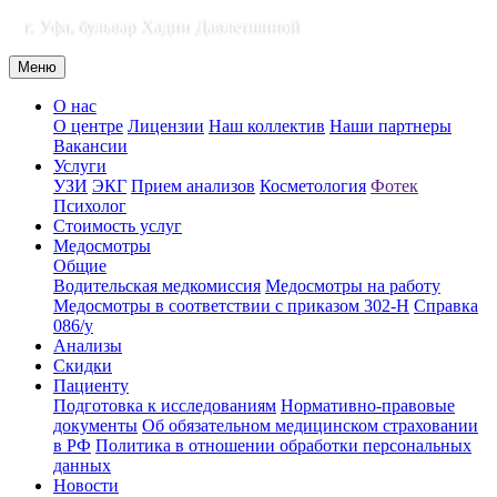
г. Уфа, бульвар Хадии Давлетшиной
Меню
О нас
О центре
Лицензии
Наш коллектив
Наши партнеры
Вакансии
Услуги
УЗИ
ЭКГ
Прием анализов
Косметология
Фотек
Психолог
Стоимость услуг
Медосмотры
Общие
Водительская медкомиссия
Медосмотры на работу
Медосмотры в соответствии с приказом 302-Н
Справка
086/у
Анализы
Скидки
Пациенту
Подготовка к исследованиям
Нормативно-правовые
документы
Об обязательном медицинском страховании
в РФ
Политика в отношении обработки персональных
данных
Новости