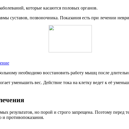
заболеваний, которые касаются половых органов.
авмы суставов, позвоночника. Показания есть при лечении неври
чение
 больному необходимо восстановить работу мышц после длитель
огает уменьшить вес. Действие тока на клетку ведет к её умень
 лечения
ых результатов, но порой и строго запрещена. Поэтому перед т
о и противопоказания.