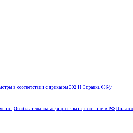
отры в соответствии с приказом 302-Н
Справка 086/у
ументы
Об обязательном медицинском страховании в РФ
Политик