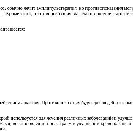
роз, обычно лечит амплипульстерапия, но противопоказания могу
мы. Кроме этого, противопоказания включают наличие высокой т
запрещается:
реблением алкоголя. Противопоказания будут для людей, которы
орый используется для лечения различных заболеваний и улучше
мами, восстановлении после травм и улучшении кровообращения
ии.