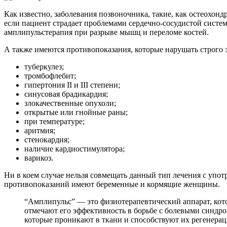
Как известно, заболевания позвоночника, такие, как остеохонд
если пациент страдает проблемами сердечно-сосудистой систе
амплипульстерапия при разрыве мышц и переломе костей.
А также имеются противопоказания, которые нарушать строго 
туберкулез;
тромбофлебит;
гипертония ІІ и ІІІ степени;
синусовая брадикардия;
злокачественные опухоли;
открытые или гнойные раны;
при температуре;
аритмия;
стенокардия;
наличие кардиостимулятора;
варикоз.
Ни в коем случае нельзя совмещать данный тип лечения с упот
противопоказаний имеют беременные и кормящие женщины.
“Амплипульс” — это физиотерапевтический аппарат, кот
отмечают его эффективность в борьбе с болевыми синдро
которые проникают в ткани и способствуют их регенерац