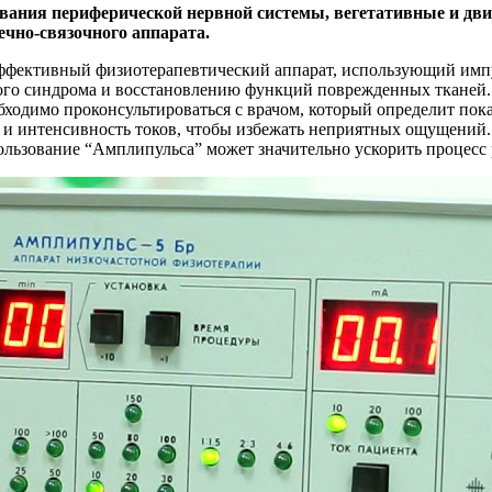
левания периферической нервной системы, вегетативные и д
чно-связочного аппарата.
эффективный физиотерапевтический аппарат, использующий импу
ого синдрома и восстановлению функций поврежденных тканей
бходимо проконсультироваться с врачом, который определит пок
та и интенсивность токов, чтобы избежать неприятных ощущений
спользование “Амплипульса” может значительно ускорить процесс