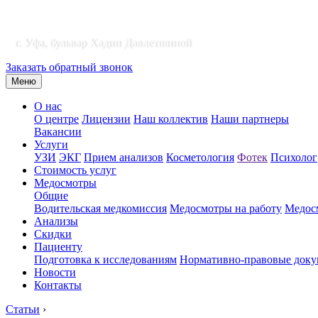
г. Уфа, бульвар Хадии Давлетшиной
Заказать обратный звонок
Меню
О нас
О центре
Лицензии
Наш коллектив
Наши партнеры
Вакансии
Услуги
УЗИ
ЭКГ
Прием анализов
Косметология
Фотек
Психолог
Стоимость услуг
Медосмотры
Общие
Водительская медкомиссия
Медосмотры на работу
Медосм
Анализы
Скидки
Пациенту
Подготовка к исследованиям
Нормативно-правовые док
Новости
Контакты
Статьи
›