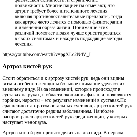
подвижности. Многие пациенты отмечают, что
артрит требует более интенсивного лечения,
включая противовоспалительные препараты, тогда
как артроз часто лечится с помощью физиотерапии
и изменения образа жизни. Понимание этих
различий помогает людям лучше ориентироваться
в своих симптомах и находить подходящие методы
лечения.
https://youtube.com/watch?v=pgXLc2NdV_I
Артроз кистей рук
Стоит обратиться и к артрозу кистей рук, ведь они видны
всем и особенно женщины большое внимание уделяют их
внешнему виду. Из-за изменений, которые происходят в
суставах на руках, в области окончания фаланги, появляются
горбики, наросты – это результат изменений в суставах.По
сравнению с артрозом остальных суставов, артроз кистей рук
считают достаточно редким заболеванием. Наиболее
распространен артроз кистей рук среди женщин, у которых
наступает менопауза.
Артроз кистей рук принято делить на два вида. В первом