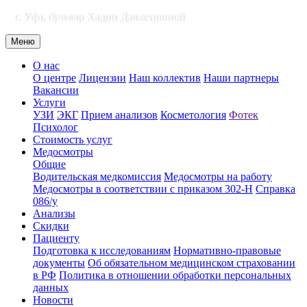
г. Уфа, бульвар Хадии Давлетшиной
Меню
О нас
О центре
Лицензии
Наш коллектив
Наши партнеры
Вакансии
Услуги
УЗИ
ЭКГ
Прием анализов
Косметология
Фотек
Психолог
Стоимость услуг
Медосмотры
Общие
Водительская медкомиссия
Медосмотры на работу
Медосмотры в соответствии с приказом 302-Н
Справка
086/у
Анализы
Скидки
Пациенту
Подготовка к исследованиям
Нормативно-правовые
документы
Об обязательном медицинском страховании
в РФ
Политика в отношении обработки персональных
данных
Новости