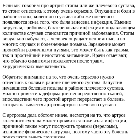
Если мы говорим про артрит стопы или же плечевого сустава,
то стоит отнестись к этому очень серьезно. Опухание и боли в
районе стопы, коленного сустава либо же плечевого
появляются из-за того, что была занесена инфекция. Именно
вирусная, грибковая, бактериальная инфекция в подавляющем
количестве случаев становится причиной заболевания. Стопы
визуально набухают, а человек ощущает неприятные, а во
многих случаях и болезненные позывы. Заражение может
произойти различными путями, это может быть как травма,
так и простейший недостаток витаминов. Врачи отмечают,
что обычно симптомы появляются после травм,
хирургических вмешательств.
Обратите внимание на то, что очень серьезно нужно
отнестись к болям в районе плечевого сустава. Запустив
начавшиеся болевые позывы в районе плечевого сустава,
можно привести к деформации непосредственно тканей,
впоследствии чего простой артрит перерастает в болезнь,
которая называется артрозо-артрит плечевого сустава.
С артрозом дела обстоят иначе, несмотря на то, что артроз
коленного сустава может проявиться тоже из-за инфекции,
причиной также могут послужить травмы (переломы),
излишние физические нагрузки, поэтому часто эту болезнь
приходится лечить грузчикам.