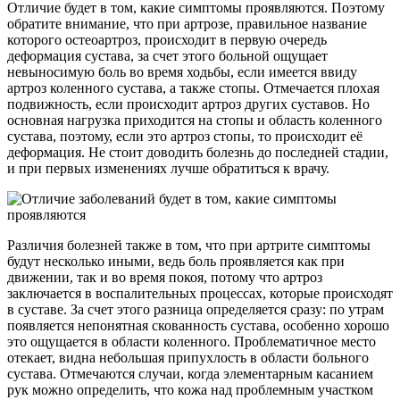
Отличие будет в том, какие симптомы проявляются. Поэтому
обратите внимание, что при артрозе, правильное название
которого остеоартроз, происходит в первую очередь
деформация сустава, за счет этого больной ощущает
невыносимую боль во время ходьбы, если имеется ввиду
артроз коленного сустава, а также стопы. Отмечается плохая
подвижность, если происходит артроз других суставов. Но
основная нагрузка приходится на стопы и область коленного
сустава, поэтому, если это артроз стопы, то происходит её
деформация. Не стоит доводить болезнь до последней стадии,
и при первых изменениях лучше обратиться к врачу.
Различия болезней также в том, что при артрите симптомы
будут несколько иными, ведь боль проявляется как при
движении, так и во время покоя, потому что артроз
заключается в воспалительных процессах, которые происходят
в суставе. За счет этого разница определяется сразу: по утрам
появляется непонятная скованность сустава, особенно хорошо
это ощущается в области коленного. Проблематичное место
отекает, видна небольшая припухлость в области больного
сустава. Отмечаются случаи, когда элементарным касанием
рук можно определить, что кожа над проблемным участком