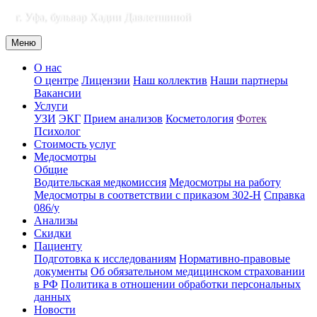
г. Уфа, бульвар Хадии Давлетшиной
Меню
О нас
О центре
Лицензии
Наш коллектив
Наши партнеры
Вакансии
Услуги
УЗИ
ЭКГ
Прием анализов
Косметология
Фотек
Психолог
Стоимость услуг
Медосмотры
Общие
Водительская медкомиссия
Медосмотры на работу
Медосмотры в соответствии с приказом 302-Н
Справка
086/у
Анализы
Скидки
Пациенту
Подготовка к исследованиям
Нормативно-правовые
документы
Об обязательном медицинском страховании
в РФ
Политика в отношении обработки персональных
данных
Новости