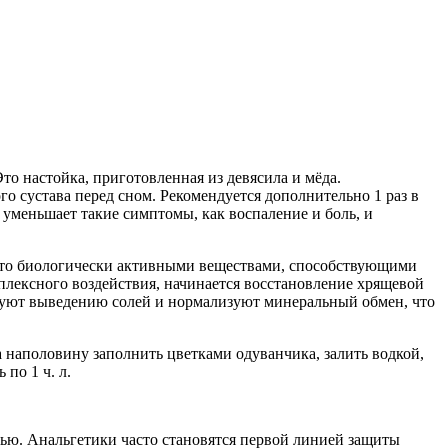
то настойка, приготовленная из девясила и мёда.
го сустава перед сном. Рекомендуется дополнительно 1 раз в
 уменьшает такие симптомы, как воспаление и боль, и
гато биологически активными веществами, способствующими
мплексного воздействия, начинается восстановление хрящевой
твуют выведению солей и нормализуют минеральный обмен, что
а наполовину заполнить цветками одуванчика, залить водкой,
по 1 ч. л.
нью. Анальгетики часто становятся первой линией защиты