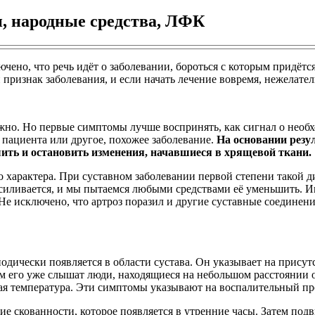
и, народные средства, ЛФК
чено, что речь идёт о заболевании, бороться с которым придётс
 признак заболевания, и если начать лечение вовремя, нежелате
ожно. Но первые симптомы лучше воспринять, как сигнал о необ
 пациента или другое, похожее заболевание.
На основании резу
ить и остановить изменения, начавшиеся в хрящевой ткани.
характера. При суставном заболевании первой степени такой д
иливается, и мы пытаемся любыми средствами её уменьшить. Иног
 исключено, что артроз поразил и другие суставные соединения
дически появляется в области сустава. Он указывает на присут
м его уже слышат люди, находящиеся на небольшом расстоянии о
ая температура. Эти симптомы указывают на воспалительный пр
ие скованности, которое появляется в утренние часы. Затем под