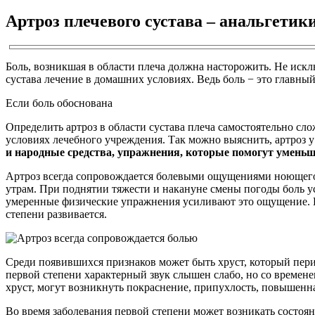
Артроз плечевого сустава – анальгетик
Боль, возникшая в области плеча должна насторожить. Не исклю
сустава лечение в домашних условиях. Ведь боль − это главный
Если боль обоснована
Определить артроз в области сустава плеча самостоятельно сл
условиях лечебного учреждения. Так можно выяснить, артроз у
и народные средства, упражнения, которые помогут уменьш
Артроз всегда сопровождается болевыми ощущениями ноющего 
утрам. При поднятии тяжести и накануне смены погоды боль ус
умеренные физические упражнения усиливают это ощущение. Не
степени развивается.
Среди появившихся признаков может быть хруст, который перио
первой степени характерный звук слышен слабо, но со времене
хруст, могут возникнуть покраснение, припухлость, повышенн
Во время заболевания первой степени может возникать состоян