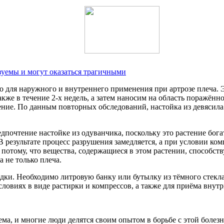
зуемы и могут оказаться трагичными
 для наружного и внутреннего применения при артрозе плеча. Э
же в течение 2-х недель, а затем наносим на область поражённо
чение. По данным повторных обследований, настойка из девясила
дпочтение настойке из одуванчика, поскольку это растение бо
 результате процесс разрушения замедляется, а при условии ко
потому, что вещества, содержащиеся в этом растении, способс
 не только плеча.
одки. Необходимо литровую банку или бутылку из тёмного стекл
ловиях в виде растирки и компрессов, а также для приёма внутрь 
ема, и многие люди делятся своим опытом в борьбе с этой болез