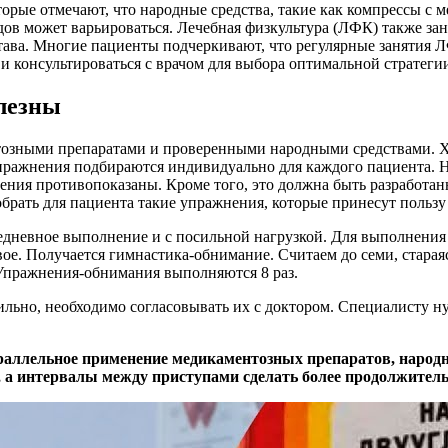
орые отмечают, что народные средства, такие как компрессы с 
дов может варьироваться. Лечебная физкультура (ЛФК) также за
ава. Многие пациенты подчеркивают, что регулярные занятия
и консультироваться с врачом для выбора оптимальной стратеги
олезны
тозными препаратами и проверенными народными средствами. Х
пражнения подбираются индивидуально для каждого пациента. Но
ения противопоказаны. Кроме того, это должна быть разработан
рать для пациента такие упражнения, которые принесут пользу 
жедневное выполнение и с посильной нагрузкой. Для выполнени
вое. Получается гимнастика-обнимание. Считаем до семи, старая
 Упражнения-обнимания выполняются 8 раз.
вильно, необходимо согласовывать их с доктором. Специалисту
аллельное применение медикаментозных препаратов, народ
, а интервалы между приступами сделать более продолжител