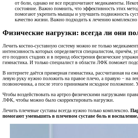
от боли, однако не все предпочитают медикаменты. Некот
состояние. Важно помнить, что эффективность этих мето
помогают укрепить мышцы и улучшить подвижность суст
качество жизни. Важно подходить к лечению комплексно 
Физические нагрузки: всегда ли они п
Лечить костно-суставную систему можно не только медикамен
интенсивность которых определяется специалистом, причём, у
его поздних стадиях и в период обострения физические упражн
гимнастика. И только специалист в области ЛФК поможет подоб
В интернете даётся примерная гимнастика, рассчитанная на е
левую руку нужно положить на правое плечо, а правую − на ле
позвоночника, а после этого принимаем исходное положение.
Чтобы воздействовать на артроз физическими нагрузками пра
ЛФК, чтобы можно было скорректировать нагрузки.
Лечить плечевые суставы всегда нужно только комплексно.
Пар
помогают уменьшить в плечевом суставе боль и воспаление