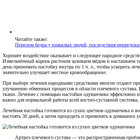
Читайте также:
Перелом бедра у пожилых людей, последствия непредска
Хорошее воздействие оказывает и следующее народное средство
Измельчённый корень растения заливаем мёдом и настаиваем так
день принимать настойку внутрь по 1 ч. л., чтобы ускорить ле
значительно улучшает местное кровообращение.
При выборе лечения народными средствами многие отдают пре
улучшению обменных процессов в области плечевого сустава. В
ткани. Лечение с помощью настойки одуванчика эффективно и 
важно для нормальной работы всей костно-суставной системы, а
Лечебная настойка готовится из сухих цветков одуванчика и в
настоять 30 дней, а затем процедить и применять в домашних ус
Артроз плечевого сустава — это распространенная пробл