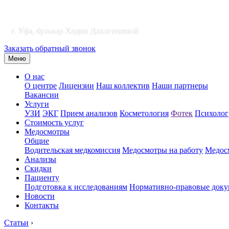
г. Уфа, бульвар Хадии Давлетшиной
Заказать обратный звонок
Меню
О нас
О центре
Лицензии
Наш коллектив
Наши партнеры
Вакансии
Услуги
УЗИ
ЭКГ
Прием анализов
Косметология
Фотек
Психолог
Стоимость услуг
Медосмотры
Общие
Водительская медкомиссия
Медосмотры на работу
Медосм
Анализы
Скидки
Пациенту
Подготовка к исследованиям
Нормативно-правовые док
Новости
Контакты
Статьи
›