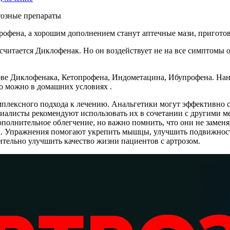
рофена, а хорошим дополнением станут аптечные мази, приготов
читается Диклофенак. Но он воздействует не на все симптомы о
ве Диклофенака, Кетопрофена, Индометацина, Ибупрофена. Нанос
го можно в домашних условиях .
комплексного подхода к лечению. Анальгетики могут эффективно 
алисты рекомендуют использовать их в сочетании с другими ме
дополнительное облегчение, но важно помнить, что они не замен
а. Упражнения помогают укрепить мышцы, улучшить подвижность 
ельно улучшить качество жизни пациентов с артрозом.