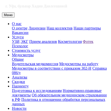
г. Уфа, бульвар Хадии Давлетшиной
Меню
О нас
О центре
Лицензии
Наш коллектив
Наши партнеры
Вакансии
Услуги
УЗИ
ЭКГ
Прием анализов
Косметология
Фотек
Психолог
Стоимость услуг
Медосмотры
Общие
Водительская медкомиссия
Медосмотры на работу
Медосмотры в соответствии с приказом 302-Н
Справка
086/у
Анализы
Скидки
Пациенту
Подготовка к исследованиям
Нормативно-правовые
документы
Об обязательном медицинском страховании
в РФ
Политика в отношении обработки персональных
данных
Новости