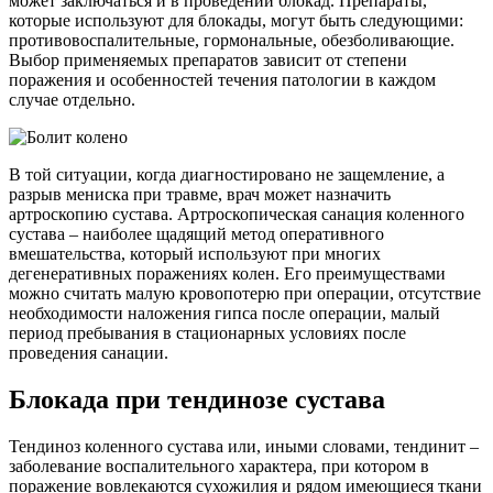
может заключаться и в проведении блокад. Препараты,
которые используют для блокады, могут быть следующими:
противовоспалительные, гормональные, обезболивающие.
Выбор применяемых препаратов зависит от степени
поражения и особенностей течения патологии в каждом
случае отдельно.
В той ситуации, когда диагностировано не защемление, а
разрыв мениска при травме, врач может назначить
артроскопию сустава. Артроскопическая санация коленного
сустава – наиболее щадящий метод оперативного
вмешательства, который используют при многих
дегенеративных поражениях колен. Его преимуществами
можно считать малую кровопотерю при операции, отсутствие
необходимости наложения гипса после операции, малый
период пребывания в стационарных условиях после
проведения санации.
Блокада при тендинозе сустава
Тендиноз коленного сустава или, иными словами, тендинит –
заболевание воспалительного характера, при котором в
поражение вовлекаются сухожилия и рядом имеющиеся ткани