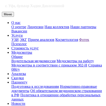
г. Уфа, бульвар Хадии Давлетшиной
Меню
О нас
О центре
Лицензии
Наш коллектив
Наши партнеры
Вакансии
Услуги
УЗИ
ЭКГ
Прием анализов
Косметология
Фотек
Психолог
Стоимость услуг
Медосмотры
Общие
Водительская медкомиссия
Медосмотры на работу
Медосмотры в соответствии с приказом 302-Н
Справка
086/у
Анализы
Скидки
Пациенту
Подготовка к исследованиям
Нормативно-правовые
документы
Об обязательном медицинском страховании
в РФ
Политика в отношении обработки персональных
данных
Новости