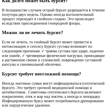
Как долго может быть бурсит?
В большинстве случаев острый бурсит разрешается в течение
полутора-двух недель. Однако иногда воспалительный
процесс переходит в гнойную стадию. Это происходит
вследствие присоединения гноеродной флоры.
Можно ли не лечить бурсит?
Если не лечить, то гнойный бурсит может привести к
интоксикации и сепсису Бурсит сустава возникает по
следующим причинам: ✓ травма сустава при ударе, падении
или ушибе, ✓ чрезмерные физические нагрузки, приводящие
к растяжению связок и сухожилий, повреждение суставной
капсулы и синовиальной оболочки.
Бурсит требует неотложной помощи?
Иногда локтевые сумки могут инфицироваться (септический
бурсит). Это требует срочной медицинской помощи и
антибиотиков . Симптомы септического бурсита включают
покраснение, отек и жар над локтем, а иногда и лихорадку.
Инфицированную бурсу может потребоваться дренирование
или хирургическое удаление.