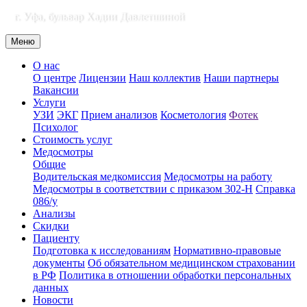
г. Уфа, бульвар Хадии Давлетшиной
Меню
О нас
О центре
Лицензии
Наш коллектив
Наши партнеры
Вакансии
Услуги
УЗИ
ЭКГ
Прием анализов
Косметология
Фотек
Психолог
Стоимость услуг
Медосмотры
Общие
Водительская медкомиссия
Медосмотры на работу
Медосмотры в соответствии с приказом 302-Н
Справка
086/у
Анализы
Скидки
Пациенту
Подготовка к исследованиям
Нормативно-правовые
документы
Об обязательном медицинском страховании
в РФ
Политика в отношении обработки персональных
данных
Новости