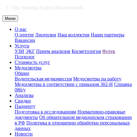
г. Уфа, бульвар Хадии Давлетшиной
Меню
О нас
О центре
Лицензии
Наш коллектив
Наши партнеры
Вакансии
Услуги
УЗИ
ЭКГ
Прием анализов
Косметология
Фотек
Психолог
Стоимость услуг
Медосмотры
Общие
Водительская медкомиссия
Медосмотры на работу
Медосмотры в соответствии с приказом 302-Н
Справка
086/у
Анализы
Скидки
Пациенту
Подготовка к исследованиям
Нормативно-правовые
документы
Об обязательном медицинском страховании
в РФ
Политика в отношении обработки персональных
данных
Новости