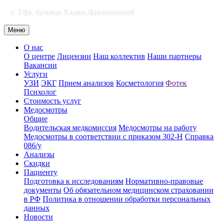
г. Уфа, бульвар Хадии Давлетшиной
Меню
О нас
О центре
Лицензии
Наш коллектив
Наши партнеры
Вакансии
Услуги
УЗИ
ЭКГ
Прием анализов
Косметология
Фотек
Психолог
Стоимость услуг
Медосмотры
Общие
Водительская медкомиссия
Медосмотры на работу
Медосмотры в соответствии с приказом 302-Н
Справка
086/у
Анализы
Скидки
Пациенту
Подготовка к исследованиям
Нормативно-правовые
документы
Об обязательном медицинском страховании
в РФ
Политика в отношении обработки персональных
данных
Новости