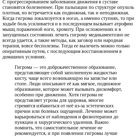
С прогрессированием заболевания движения в суставе
становятся болезненнее. При пальпации по структуре опухоль
плотная, но встречается как подвижная, так и неподвижная.
Когда гигрома локализуется в ногах, а именно ступнях, то при
ходьбе боль усиливается и в последующем вызывает атрофию
мышц пораженной ноги, хромоту. При осложнениях и в
запущенных состояниях лечить гигрому медикаментозно не
всегда удается, а такие методы, как заговор или народная
терапия, вовсе бесполезны. Тогда ее вылечить можно только
оперативным путем, с последующим восстановлением в
домашних условиях.
Гигрома — это доброкачественное образование,
представляющее собой заполненную жидкостью
кисту, чаще всего возникающую на запястье или
стопе. Люди описывают её как мягкое, подвижное
образование, которое может вызывать дискомфорт,
особенно при движении. Хотя гигрома не
представляет угрозы для здоровья, многие
стремятся избавиться от неё из-за эстетических
причин или болевых ощущений. Лечение может
варьироваться от наблюдения и физиотерапии до
пункции и хирургического удаления. Важно
помнить, что самостоятельное лечение не
рекомендуется, и при появлении гигромы лучше