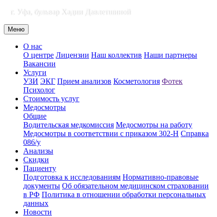
г. Уфа, бульвар Хадии Давлетшиной
Меню
О нас
О центре
Лицензии
Наш коллектив
Наши партнеры
Вакансии
Услуги
УЗИ
ЭКГ
Прием анализов
Косметология
Фотек
Психолог
Стоимость услуг
Медосмотры
Общие
Водительская медкомиссия
Медосмотры на работу
Медосмотры в соответствии с приказом 302-Н
Справка
086/у
Анализы
Скидки
Пациенту
Подготовка к исследованиям
Нормативно-правовые
документы
Об обязательном медицинском страховании
в РФ
Политика в отношении обработки персональных
данных
Новости