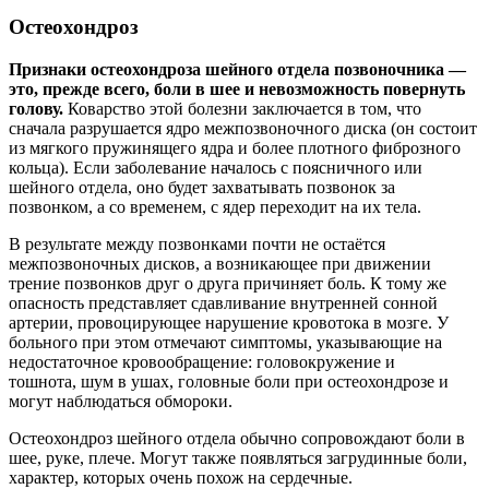
Остеохондроз
Признаки остеохондроза шейного отдела позвоночника —
это, прежде всего, боли в шее и невозможность повернуть
голову.
Коварство этой болезни заключается в том, что
сначала разрушается ядро межпозвоночного диска (он состоит
из мягкого пружинящего ядра и более плотного фиброзного
кольца). Если заболевание началось с поясничного или
шейного отдела, оно будет захватывать позвонок за
позвонком, а со временем, с ядер переходит на их тела.
В результате между позвонками почти не остаётся
межпозвоночных дисков, а возникающее при движении
трение позвонков друг о друга причиняет боль. К тому же
опасность представляет сдавливание внутренней сонной
артерии, провоцирующее нарушение кровотока в мозге. У
больного при этом отмечают симптомы, указывающие на
недостаточное кровообращение: головокружение и
тошнота, шум в ушах, головные боли при остеохондрозе и
могут наблюдаться обмороки.
Остеохондроз шейного отдела обычно сопровождают боли в
шее, руке, плече. Могут также появляться загрудинные боли,
характер, которых очень похож на сердечные.