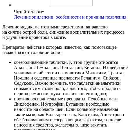
Читайте также:
Лечение эпилепсии: особенности и причины появления
Лечение медикаментозными средствами направлено
на снятие острой боли, снижение воспалительных процессов
и улучшение кровотока в мозге.
Препараты, действие которых известно, как помогающее
избавиться от головной боли:
обезболивающие таблетки. К этой группе относятся
Анальгин, Темпалгин, Пенталгин, Кетанол. Их действие
усиливают таблетки-спазмолитики Мидокалм, Трентал,
Но-шпа и седативные препараты Реланиум, Сибазон,
Седуксен. Важно помнить, что таблетки-анальгетики
снимают симптомы боли, а для того, чтобы продлить
период ремиссии, нужно лечить остеохондроз;
противовоспалительные препараты. Лечебные мази
Диклофенак, Ибупрофен, Бутадион необходимо
наносить на область шеи. Если больному назначены
такие мази, как Вольтарен гель, Капсикам, Апизатрон с
обезболивающим и согревающим эффектом, то после
нанесения средства, желательно, шею закутать