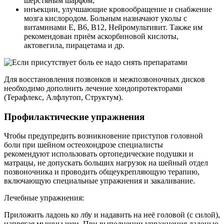
шерстяным шарфом;
инъекции, улучшающие кровообращение и снабжение
мозга кислородом. Больным назначают уколы с
витаминами E, B6, B12, Нейромультивит. Также им
рекомендован приём аскорбиновой кислоты,
актовегила, пирацетама и др.
Для восстановления позвонков и межпозвоночных дисков
необходимо дополнить лечение хондопротекторами
(Терафлекс, Алфлутоп, Структум).
Профилактические упражнения
Чтобы предупредить возникновение приступов головной
боли при шейном остеохондрозе специалисты
рекомендуют использовать ортопедические подушки и
матрацы, не допускать больших нагрузок на шейный отдел
позвоночника и проводить общеукрепляющую терапию,
включающую специальные упражнения и закаливание.
Лечебные упражнения:
Приложить ладонь ко лбу и надавить на неё головой (с силой),
напрягая мышцы шеи. При выполнении упражнения ладонью