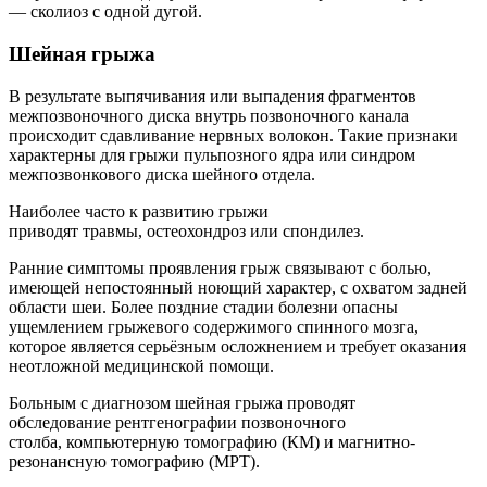
— сколиоз с одной дугой.
Шейная грыжа
В результате выпячивания или выпадения фрагментов
межпозвоночного диска внутрь позвоночного канала
происходит сдавливание нервных волокон. Такие признаки
характерны для грыжи пульпозного ядра или синдром
межпозвонкового диска шейного отдела.
Наиболее часто к развитию грыжи
приводят травмы, остеохондроз или спондилез.
Ранние симптомы проявления грыж связывают с болью,
имеющей непостоянный ноющий характер, с охватом задней
области шеи. Более поздние стадии болезни опасны
ущемлением грыжевого содержимого спинного мозга,
которое является серьёзным осложнением и требует оказания
неотложной медицинской помощи.
Больным с диагнозом шейная грыжа проводят
обследование рентгенографии позвоночного
столба, компьютерную томографию (КМ) и магнитно-
резонансную томографию (МРТ).